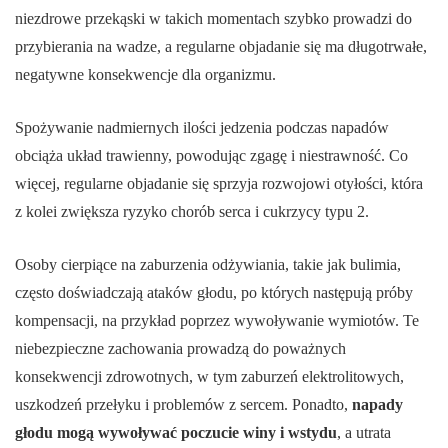
niezdrowe przekąski w takich momentach szybko prowadzi do
przybierania na wadze, a regularne objadanie się ma długotrwałe,
negatywne konsekwencje dla organizmu.
Spożywanie nadmiernych ilości jedzenia podczas napadów
obciąża układ trawienny, powodując zgagę i niestrawność. Co
więcej, regularne objadanie się sprzyja rozwojowi otyłości, która
z kolei zwiększa ryzyko chorób serca i cukrzycy typu 2.
Osoby cierpiące na zaburzenia odżywiania, takie jak bulimia,
często doświadczają ataków głodu, po których następują próby
kompensacji, na przykład poprzez wywoływanie wymiotów. Te
niebezpieczne zachowania prowadzą do poważnych
konsekwencji zdrowotnych, w tym zaburzeń elektrolitowych,
uszkodzeń przełyku i problemów z sercem. Ponadto,
napady
głodu mogą wywoływać poczucie winy i wstydu
, a utrata