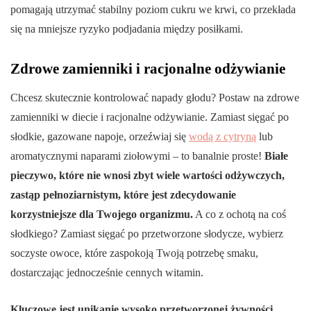
pomagają utrzymać stabilny poziom cukru we krwi, co przekłada
się na mniejsze ryzyko podjadania między posiłkami.
Zdrowe zamienniki i racjonalne odżywianie
Chcesz skutecznie kontrolować napady głodu? Postaw na zdrowe
zamienniki w diecie i racjonalne odżywianie. Zamiast sięgać po
słodkie, gazowane napoje, orzeźwiaj się
wodą z cytryną
lub
aromatycznymi naparami ziołowymi – to banalnie proste!
Białe
pieczywo, które nie wnosi zbyt wiele wartości odżywczych,
zastąp pełnoziarnistym, które jest zdecydowanie
korzystniejsze dla Twojego organizmu.
A co z ochotą na coś
słodkiego? Zamiast sięgać po przetworzone słodycze, wybierz
soczyste owoce, które zaspokoją Twoją potrzebę smaku,
dostarczając jednocześnie cennych witamin.
Kluczowe jest unikanie wysoko przetworzonej żywności,