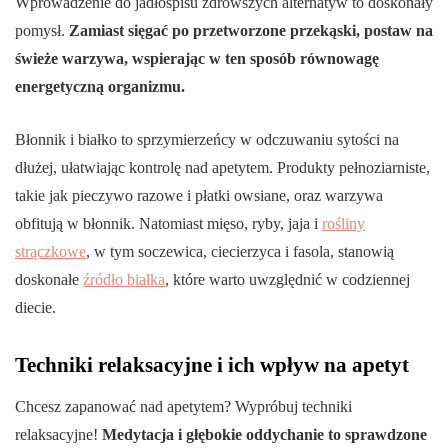
Wprowadzenie do jadłospisu zdrowszych alternatyw to doskonały
pomysł.
Zamiast sięgać po przetworzone przekąski, postaw na
świeże warzywa, wspierając w ten sposób równowagę
energetyczną organizmu.
Błonnik i białko to sprzymierzeńcy w odczuwaniu sytości na
dłużej, ułatwiając kontrolę nad apetytem. Produkty pełnoziarniste,
takie jak pieczywo razowe i płatki owsiane, oraz warzywa
obfitują w błonnik. Natomiast mięso, ryby, jaja i
rośliny
strączkowe
, w tym soczewica, ciecierzyca i fasola, stanowią
doskonałe
źródło białka
, które warto uwzględnić w codziennej
diecie.
Techniki relaksacyjne i ich wpływ na apetyt
Chcesz zapanować nad apetytem? Wypróbuj techniki
relaksacyjne!
Medytacja i głębokie oddychanie to sprawdzone