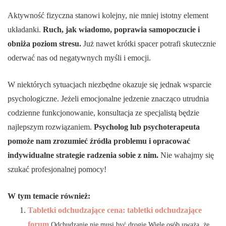
Aktywność fizyczna stanowi kolejny, nie mniej istotny element
układanki.
Ruch, jak wiadomo, poprawia samopoczucie i
obniża poziom stresu.
Już nawet krótki spacer potrafi skutecznie
oderwać nas od negatywnych myśli i emocji.
W niektórych sytuacjach niezbędne okazuje się jednak wsparcie
psychologiczne. Jeżeli emocjonalne jedzenie znacząco utrudnia
codzienne funkcjonowanie, konsultacja ze specjalistą będzie
najlepszym rozwiązaniem.
Psycholog lub psychoterapeuta
pomoże nam zrozumieć źródła problemu i opracować
indywidualne strategie radzenia sobie z nim.
Nie wahajmy się
szukać profesjonalnej pomocy!
W tym temacie również:
Tabletki odchudzające cena: tabletki odchudzające
forum
Odchudzanie nie musi być drogie Wiele osób uważa, że