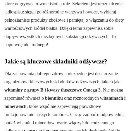
które odgrywają równie istotną rolę. Sekretem jest urozmaicenie
jadłospisu: sięgaj po różnorodne warzywa i owoce, wybieraj
pełnoziarniste produkty zbożowe i pamiętaj o włączaniu do diety
wartościowych źródeł białka. Dzięki temu zapewnisz sobie
dopływ wszystkich niezbędnych substancji odżywczych. To
naprawdę nic trudnego!
Jakie są kluczowe składniki odżywcze?
Dla zachowania dobrego zdrowia niezbędne jest dostarczanie
organizmowi kluczowych składników odżywczych, takich jak
witaminy z grupy B
i
kwasy tłuszczowe Omega 3
. Nie można
zapominać również o
błonniku
oraz różnorodnych
witaminach i
minerałach
, które wspólnie zapewniają prawidłowe
funkcjonowanie naszych komórek. Chcąc zadbać o odpowiednią
podaż witamin i minerałów, warto włączyć do codziennego
jadłospisu
warzywa i owoce
, stanowiące ich doskonałe źródło.