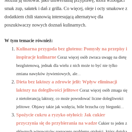
Można ją stosować jako uniwersalną przyprawę, która wzbogaci
smak zup, sałatek i dań z grilla. Co więcej, oleje i octy smakowe z
dodatkiem chili stanowią interesującą alternatywę dla
poszukiwaczy nowych doznań kulinarnych.
W tym temacie również:
Kulinarna przygoda bez glutenu: Pomysły na przepisy i
inspiracje kulinarne
Coraz więcej osób zwraca uwagę na dietę
bezglutenową, jednak dla wielu z nich może to być nie tylko
zmiana nawyków żywieniowych, ale...
Dieta bez laktozy a zdrowie jelit: Wpływ eliminacji
laktozy na dolegliwości jelitowe
Coraz więcej osób zmaga się
z nietolerancją laktozy, co może powodować liczne dolegliwości
jelitowe. Objawy takie jak wzdęcia, bóle brzucha czy biegunki...
Spożycie cukru a ryzyko otyłości: Jak cukier
przyczynia się do przybierania na wadze
Cukier to jeden z
głównych winowajców rosnącego problemu otyłości, który dotyka