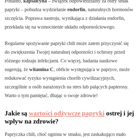
Ponadto,
kapsaicyna
– związek odpowiedzialny za ostry smak
papryki – pobudza wydzielanie
endorfin
, naturalnych hormonów
szczęścia. Poprawa nastroju, wynikająca z działania endorfin,
przekłada się na wzmocnienie układu odpornościowego.
Regularne spożywanie papryki chili może zatem przyczynić się
do zwiększenia Twojej naturalnej odporności i ochrony przed
różnego rodzaju infekcjami. Co więcej, badania naukowe
sugerują, że
witamina C
, obficie występująca w papryce, może
redukować ryzyko wystąpienia chorób cywilizacyjnych,
szczególnie u osób narażonych na stres lub palących papierosy.
Warto o tym pamiętać, dbając o swoje zdrowie!
Jakie są
wartości odżywcze papryki
ostrej i jej
wpływ na zdrowie?
Papryczka chili, choć ognista w smaku, jest zaskakująco mało