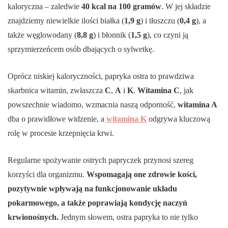
kaloryczna – zaledwie
40 kcal na 100 gramów
. W jej składzie
znajdziemy niewielkie ilości białka (
1,9 g
) i tłuszczu (
0,4 g
), a
także węglowodany (
8,8 g
) i błonnik (
1,5 g
), co czyni ją
sprzymierzeńcem osób dbających o sylwetkę.
Oprócz niskiej kaloryczności, papryka ostra to prawdziwa
skarbnica witamin, zwłaszcza
C
,
A
i
K
.
Witamina C
, jak
powszechnie wiadomo, wzmacnia naszą odporność,
witamina A
dba o prawidłowe widzenie, a
witamina K
odgrywa kluczową
rolę w procesie krzepnięcia krwi.
Regularne spożywanie ostrych papryczek przynosi szereg
korzyści dla organizmu.
Wspomagają one zdrowie kości,
pozytywnie wpływają na funkcjonowanie układu
pokarmowego, a także poprawiają kondycję naczyń
krwionośnych.
Jednym słowem, ostra papryka to nie tylko