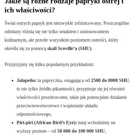
Jakie są różne rodzaje papryki ostrej i
ich właściwości?
Świat ostrych papryk jest niezwykle zróżnicowany. Poszczególne
odmiany różnią się nie tylko smakiem i zastosowaniem
kulinarnym, ale przede wszystkim poziomem ostrości, który
określa się za pomocą
skali Scoville’a (SHU)
.
Przyjrzyjmy się kilku popularnym przykładom:
Jalapeño:
ta papryczka, osiągająca od
2500 do 8000 SHU
,
to nie tylko źródło pikantności, przypisuje się jej również
właściwości prozdrowotne, takie jak potencjalne działanie
przeciwnowotworowe i wspieranie układu
odpornościowego,
Piri-piri (African Bird’s Eye):
tutaj wchodzimy na
wyższy poziom – od
50 000 do 100 000 SHU
,