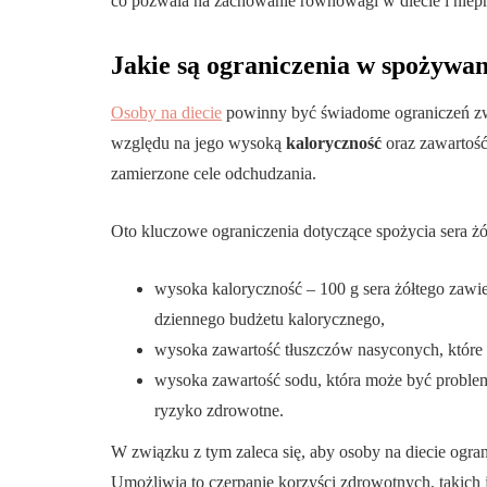
co pozwala na zachowanie równowagi w diecie i niepr
Jakie są ograniczenia w spożywani
Osoby na diecie
powinny być świadome ograniczeń z
względu na jego wysoką
kaloryczność
oraz zawartość
zamierzone cele odchudzania.
Oto kluczowe ograniczenia dotyczące spożycia sera żó
wysoka kaloryczność – 100 g sera żółtego zawie
dziennego budżetu kalorycznego,
wysoka zawartość tłuszczów nasyconych, które
wysoka zawartość sodu, która może być proble
ryzyko zdrowotne.
W związku z tym zaleca się, aby osoby na diecie ogran
Umożliwia to czerpanie korzyści zdrowotnych, takich j