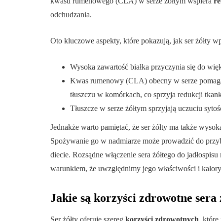
kwasu rumenowego (CLA) w serze żółtym wspiera
re
odchudzania.
Oto kluczowe aspekty, które pokazują, jak ser żółty 
Wysoka zawartość białka przyczynia się do więk
Kwas rumenowy (CLA) obecny w serze pomaga
tłuszczu w komórkach, co sprzyja redukcji tkank
Tłuszcze w serze żółtym sprzyjają uczuciu sytoś
Jednakże warto pamiętać, że ser żółty ma także wysok
Spożywanie go w nadmiarze może prowadzić do przybi
diecie. Rozsądne włączenie sera żółtego do jadłospis
warunkiem, że uwzględnimy jego właściwości i kalor
Jakie są korzyści zdrowotne sera
Ser żółty oferuje szereg
korzyści zdrowotnych
, któr