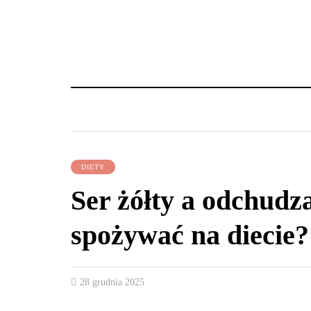
DIETY
Ser żółty a odchudza
spożywać na diecie?
28 grudnia 2025