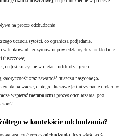
dukcję tkanki tłuszczowej
, co jest niezbędne w procesie
wpływa na proces odchudzania:
szego uczucia sytości, co ogranicza podjadanie.
 w blokowaniu enzymów odpowiedzialnych za odkładanie
i tłuszczowej.
ci, co jest korzystne w dietach odchudzających.
ą kaloryczność oraz zawartość tłuszczu nasyconego.
erania na wadze, dlatego kluczowe jest utrzymanie umiaru w
u może wspierać
metabolizm
i proces odchudzania, pod
yczność.
 żółtego w kontekście odchudzania?
e mogą wspierać proces
odchudzania
. Jego właściwości