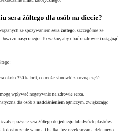
zekraczanie limitu kalorycznego.
u sera żółtego dla osób na diecie?
wiązanych ze spożywaniem
sera żółtego
, szczególnie ze
 tłuszczu nasyconego. To ważne, aby dbać o zdrowie i osiągnąć
łtego:
ra około 350 kalorii, co może stanowić znaczną część
 mogą wpływać negatywnie na zdrowie serca,
matyczna dla osób z
nadciśnieniem
tętniczym, zwiększając
iczały spożycie sera żółtego do jednego lub dwóch plastrów.
ak dostarczenie wapnia i białka, bez przekraczania dziennego