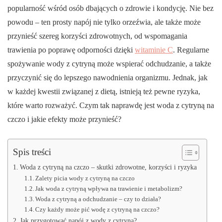
popularność wśród osób dbających o zdrowie i kondycję. Nie bez
powodu – ten prosty napój nie tylko orzeźwia, ale także może
przynieść szereg korzyści zdrowotnych, od wspomagania
trawienia po poprawę odporności dzięki
witaminie C
. Regularne
spożywanie wody z cytryną może wspierać odchudzanie, a także
przyczynić się do lepszego nawodnienia organizmu. Jednak, jak
w każdej kwestii związanej z dietą, istnieją też pewne ryzyka,
które warto rozważyć. Czym tak naprawdę jest woda z cytryną na
czczo i jakie efekty może przynieść?
Spis treści
Woda z cytryną na czczo – skutki zdrowotne, korzyści i ryzyka
Zalety picia wody z cytryną na czczo
Jak woda z cytryną wpływa na trawienie i metabolizm?
Woda z cytryną a odchudzanie – czy to działa?
Czy każdy może pić wodę z cytryną na czczo?
Jak przygotować napój z wody z cytryną?