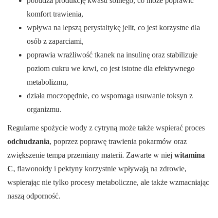
pobudza produkcję kwasu solnego, co może poprawić
komfort trawienia,
wpływa na lepszą perystaltykę jelit, co jest korzystne dla
osób z zaparciami,
poprawia wrażliwość tkanek na insulinę oraz stabilizuje
poziom cukru we krwi, co jest istotne dla efektywnego
metabolizmu,
działa moczopędnie, co wspomaga usuwanie toksyn z
organizmu.
Regularne spożycie wody z cytryną może także wspierać proces
odchudzania
, poprzez poprawę trawienia pokarmów oraz
zwiększenie tempa przemiany materii. Zawarte w niej
witamina
C
, flawonoidy i pektyny korzystnie wpływają na zdrowie,
wspierając nie tylko procesy metaboliczne, ale także wzmacniając
naszą odporność.