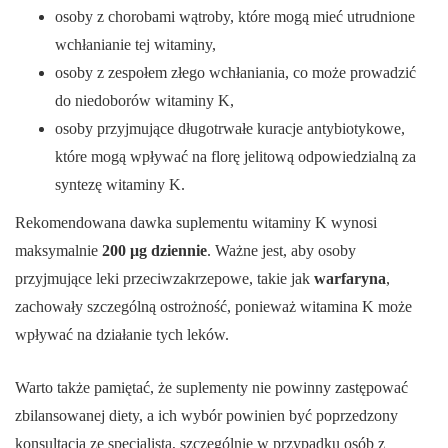
osoby z chorobami wątroby, które mogą mieć utrudnione
wchłanianie tej witaminy,
osoby z zespołem złego wchłaniania, co może prowadzić
do niedoborów witaminy K,
osoby przyjmujące długotrwałe kuracje antybiotykowe,
które mogą wpływać na florę jelitową odpowiedzialną za
syntezę witaminy K.
Rekomendowana dawka suplementu witaminy K wynosi
maksymalnie
200 μg dziennie
. Ważne jest, aby osoby
przyjmujące leki przeciwzakrzepowe, takie jak
warfaryna
,
zachowały szczególną ostrożność, ponieważ witamina K może
wpływać na działanie tych leków.
Warto także pamiętać, że suplementy nie powinny zastępować
zbilansowanej diety, a ich wybór powinien być poprzedzony
konsultacją ze specjalistą, szczególnie w przypadku osób z