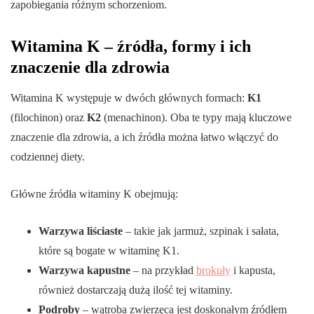
zapobiegania różnym schorzeniom.
Witamina K – źródła, formy i ich
znaczenie dla zdrowia
Witamina K występuje w dwóch głównych formach:
K1
(filochinon) oraz
K2
(menachinon). Oba te typy mają kluczowe
znaczenie dla zdrowia, a ich źródła można łatwo włączyć do
codziennej diety.
Główne źródła witaminy K obejmują:
Warzywa liściaste
– takie jak jarmuż, szpinak i sałata,
które są bogate w witaminę K1.
Warzywa kapustne
– na przykład
brokuły
i kapusta,
również dostarczają dużą ilość tej witaminy.
Podroby
– wątroba zwierzęca jest doskonałym źródłem