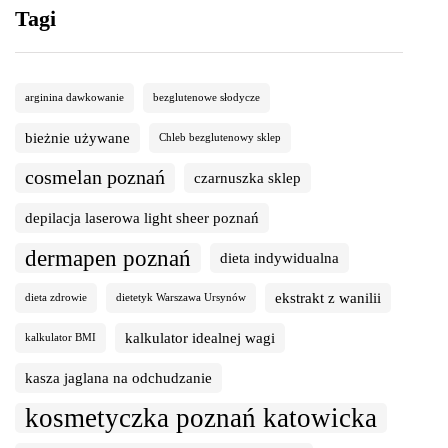
Tagi
arginina dawkowanie
bezglutenowe słodycze
bieżnie używane
Chleb bezglutenowy sklep
cosmelan poznań
czarnuszka sklep
depilacja laserowa light sheer poznań
dermapen poznań
dieta indywidualna
ekstrakt z wanilii
dieta zdrowie
dietetyk Warszawa Ursynów
kalkulator idealnej wagi
kalkulator BMI
kasza jaglana na odchudzanie
kosmetyczka poznań katowicka