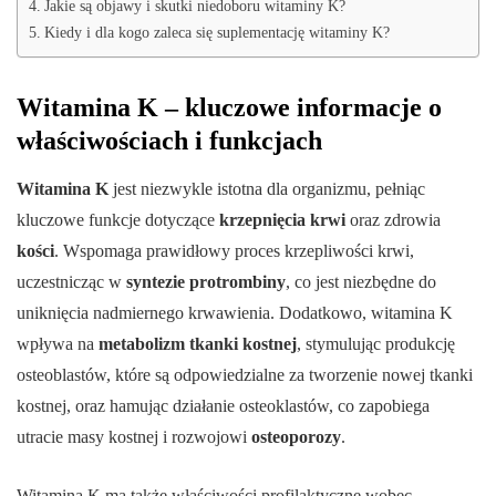
Jakie są objawy i skutki niedoboru witaminy K?
Kiedy i dla kogo zaleca się suplementację witaminy K?
Witamina K – kluczowe informacje o
właściwościach i funkcjach
Witamina K
jest niezwykle istotna dla organizmu, pełniąc
kluczowe funkcje dotyczące
krzepnięcia krwi
oraz zdrowia
kości
. Wspomaga prawidłowy proces krzepliwości krwi,
uczestnicząc w
syntezie protrombiny
, co jest niezbędne do
uniknięcia nadmiernego krwawienia. Dodatkowo, witamina K
wpływa na
metabolizm tkanki kostnej
, stymulując produkcję
osteoblastów, które są odpowiedzialne za tworzenie nowej tkanki
kostnej, oraz hamując działanie osteoklastów, co zapobiega
utracie masy kostnej i rozwojowi
osteoporozy
.
Witamina K ma także właściwości profilaktyczne wobec