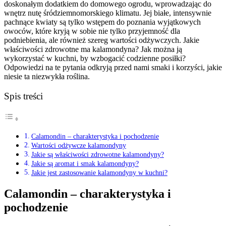
doskonałym dodatkiem do domowego ogrodu, wprowadzając do
wnętrz nutę śródziemnomorskiego klimatu. Jej białe, intensywnie
pachnące kwiaty są tylko wstępem do poznania wyjątkowych
owoców, które kryją w sobie nie tylko przyjemność dla
podniebienia, ale również szereg wartości odżywczych. Jakie
właściwości zdrowotne ma kalamondyna? Jak można ją
wykorzystać w kuchni, by wzbogacić codzienne posiłki?
Odpowiedzi na te pytania odkryją przed nami smaki i korzyści, jakie
niesie ta niezwykła roślina.
Spis treści
Calamondin – charakterystyka i pochodzenie
Wartości odżywcze kalamondyny
Jakie są właściwości zdrowotne kalamondyny?
Jakie są aromat i smak kalamondyny?
Jakie jest zastosowanie kalamondyny w kuchni?
Calamondin – charakterystyka i
pochodzenie