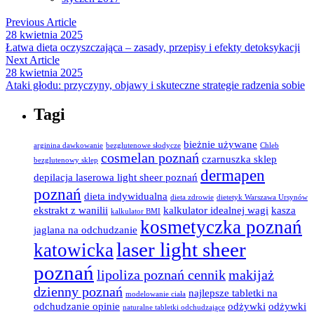
Previous Article
28 kwietnia 2025
Łatwa dieta oczyszczająca – zasady, przepisy i efekty detoksykacji
Next Article
28 kwietnia 2025
Ataki głodu: przyczyny, objawy i skuteczne strategie radzenia sobie
Tagi
bieżnie używane
arginina dawkowanie
bezglutenowe słodycze
Chleb
cosmelan poznań
czarnuszka sklep
bezglutenowy sklep
dermapen
depilacja laserowa light sheer poznań
poznań
dieta indywidualna
dieta zdrowie
dietetyk Warszawa Ursynów
ekstrakt z wanilii
kalkulator idealnej wagi
kasza
kalkulator BMI
kosmetyczka poznań
jaglana na odchudzanie
laser light sheer
katowicka
poznań
lipoliza poznań cennik
makijaż
dzienny poznań
najlepsze tabletki na
modelowanie ciała
odchudzanie opinie
odżywki
odżywki
naturalne tabletki odchudzające