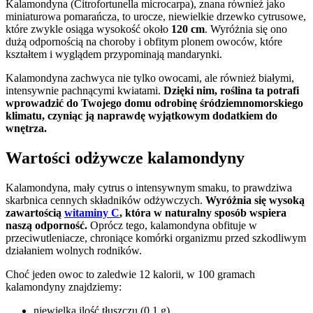
Kalamondyna (Citrofortunella microcarpa), znana również jako
miniaturowa pomarańcza, to urocze, niewielkie drzewko cytrusowe,
które zwykle osiąga wysokość około
120 cm
. Wyróżnia się ono
dużą odpornością na choroby i obfitym plonem owoców, które
kształtem i wyglądem przypominają mandarynki.
Kalamondyna zachwyca nie tylko owocami, ale również białymi,
intensywnie pachnącymi kwiatami.
Dzięki nim, roślina ta potrafi
wprowadzić do Twojego domu odrobinę śródziemnomorskiego
klimatu, czyniąc ją naprawdę wyjątkowym dodatkiem do
wnętrza.
Wartości odżywcze kalamondyny
Kalamondyna, mały cytrus o intensywnym smaku, to prawdziwa
skarbnica cennych składników odżywczych.
Wyróżnia się wysoką
zawartością
witaminy C
, która w naturalny sposób wspiera
naszą odporność.
Oprócz tego, kalamondyna obfituje w
przeciwutleniacze, chroniące komórki organizmu przed szkodliwym
działaniem wolnych rodników.
Choć jeden owoc to zaledwie 12 kalorii, w 100 gramach
kalamondyny znajdziemy:
niewielką ilość tłuszczu (0,1 g),