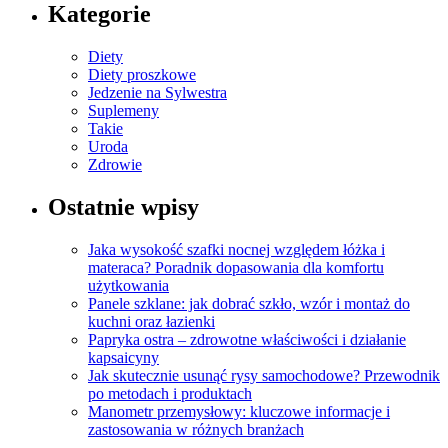
Kategorie
Diety
Diety proszkowe
Jedzenie na Sylwestra
Suplemeny
Takie
Uroda
Zdrowie
Ostatnie wpisy
Jaka wysokość szafki nocnej względem łóżka i
materaca? Poradnik dopasowania dla komfortu
użytkowania
Panele szklane: jak dobrać szkło, wzór i montaż do
kuchni oraz łazienki
Papryka ostra – zdrowotne właściwości i działanie
kapsaicyny
Jak skutecznie usunąć rysy samochodowe? Przewodnik
po metodach i produktach
Manometr przemysłowy: kluczowe informacje i
zastosowania w różnych branżach