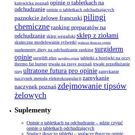
opinie o tabletkach na
katowicka poznań
odchudzanie
opinie o tabletkach odchudzających
pilingi
paznokcie żelowe francuski
chemiczne
ranking preparatów na
sklep z ziołami
odchudzanie
sklep wegański
skuteczne modelowanie sylwetki
spalacze tłuszczu opinie
surgiderm
suplementy diety na odchudzanie ranking
opinie
surgilift plus
tabletki z borówki na oczy
surgilips opinie
thermo fat burner
trwała na rzęsy poznań
trwałe przedłużanie
ultratone futura pro opinie
rzęs
zamykanie
zamykanie
naczynek metodą elektrokoagulacji
zdejmowanie tipsów
naczynek poznań
żelowych
Suplementy
Opinie o tabletkach na odchudzanie – gdzie czytać
opinie o tabletkach odchudzających
Spalacz tłuszczu tabletki – spalacze tłuszczu opinie