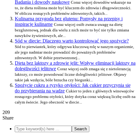
Badania i dowody naukowe
Coraz więcej dowodów wskazuje na
to, że dieta roślinna może być kluczem do zdrowia i długowieczności.
W obliczu rosnących problemów zdrowotnych, takich...
Kulinarna przygoda bez glutenu: Pomysły na przepisy i
inspiracje kulinarne
Coraz więcej osób zwraca uwagę na dietę
bezglutenową, jednak dla wielu z nich może to być nie tylko zmiana
nawyków żywieniowych, ale...
Sód w diecie: Dlaczego warto kontrolować jego spożycie?
Sód to pierwiastek, który odgrywa kluczową rolę w naszym organizmie,
ale jego nadmiar może prowadzić do poważnych problemów
zdrowotnych. W dobie przetworzonej...
Dieta bez laktozy a zdrowie jelit: Wpływ eliminacji laktozy na
dolegliwości jelitowe
Coraz więcej osób zmaga się z nietolerancją
laktozy, co może powodować liczne dolegliwości jelitowe. Objawy
takie jak wzdęcia, bóle brzucha czy biegunki...
Spożycie cukru a ryzyko otyłości: Jak cukier przyczynia się
do przybierania na wadze
Cukier to jeden z głównych winowajców
rosnącego problemu otyłości, który dotyka coraz większą liczbę osób na
całym świecie. Jego obecność w diecie...
209
Share