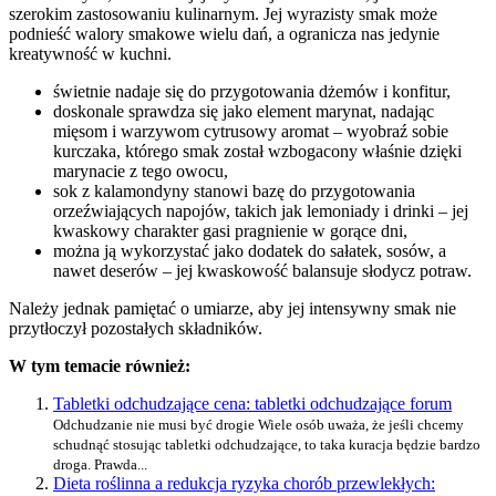
szerokim zastosowaniu kulinarnym. Jej wyrazisty smak może
podnieść walory smakowe wielu dań, a ogranicza nas jedynie
kreatywność w kuchni.
świetnie nadaje się do przygotowania dżemów i konfitur,
doskonale sprawdza się jako element marynat, nadając
mięsom i warzywom cytrusowy aromat – wyobraź sobie
kurczaka, którego smak został wzbogacony właśnie dzięki
marynacie z tego owocu,
sok z kalamondyny stanowi bazę do przygotowania
orzeźwiających napojów, takich jak lemoniady i drinki – jej
kwaskowy charakter gasi pragnienie w gorące dni,
można ją wykorzystać jako dodatek do sałatek, sosów, a
nawet deserów – jej kwaskowość balansuje słodycz potraw.
Należy jednak pamiętać o umiarze, aby jej intensywny smak nie
przytłoczył pozostałych składników.
W tym temacie również:
Tabletki odchudzające cena: tabletki odchudzające forum
Odchudzanie nie musi być drogie Wiele osób uważa, że jeśli chcemy
schudnąć stosując tabletki odchudzające, to taka kuracja będzie bardzo
droga. Prawda...
Dieta roślinna a redukcja ryzyka chorób przewlekłych: