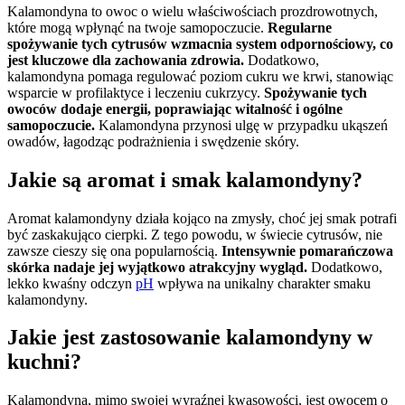
Kalamondyna to owoc o wielu właściwościach prozdrowotnych,
które mogą wpłynąć na twoje samopoczucie.
Regularne
spożywanie tych cytrusów wzmacnia system odpornościowy, co
jest kluczowe dla zachowania zdrowia.
Dodatkowo,
kalamondyna pomaga regulować poziom cukru we krwi, stanowiąc
wsparcie w profilaktyce i leczeniu cukrzycy.
Spożywanie tych
owoców dodaje energii, poprawiając witalność i ogólne
samopoczucie.
Kalamondyna przynosi ulgę w przypadku ukąszeń
owadów, łagodząc podrażnienia i swędzenie skóry.
Jakie są aromat i smak kalamondyny?
Aromat kalamondyny działa kojąco na zmysły, choć jej smak potrafi
być zaskakująco cierpki. Z tego powodu, w świecie cytrusów, nie
zawsze cieszy się ona popularnością.
Intensywnie pomarańczowa
skórka nadaje jej wyjątkowo atrakcyjny wygląd.
Dodatkowo,
lekko kwaśny odczyn
pH
wpływa na unikalny charakter smaku
kalamondyny.
Jakie jest zastosowanie kalamondyny w
kuchni?
Kalamondyna, mimo swojej wyraźnej kwasowości, jest owocem o