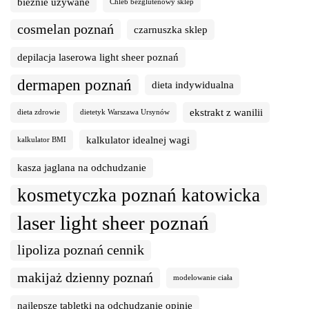
bieżnie używane
Chleb bezglutenowy sklep
cosmelan poznań
czarnuszka sklep
depilacja laserowa light sheer poznań
dermapen poznań
dieta indywidualna
ekstrakt z wanilii
dieta zdrowie
dietetyk Warszawa Ursynów
kalkulator idealnej wagi
kalkulator BMI
kasza jaglana na odchudzanie
kosmetyczka poznań katowicka
laser light sheer poznań
lipoliza poznań cennik
makijaż dzienny poznań
modelowanie ciała
najlepsze tabletki na odchudzanie opinie