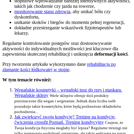
stopniowe wprowadzanie bardziej intensywnych aktywności,
takich jak chodzenie czy jazda na rowerze,
monitorowanie stanu zdrowia
, aby unikać bólu czy
dyskomfortu,
unikanie skoków i biegów do momentu pełnej regeneracji,
dokładne przestrzeganie wskazówek fizjoterapeutów lub
lekarzy.
Regularne kontrolowanie postępów oraz dostosowywanie
aktywności do indywidualnych możliwości jest kluczowe dla
zapewnienia skutecznej rehabilitacji i uniknięcia
deformacji kości
.
Przy tworzeniu artykułu wykorzystano dane
rehabilitacja po
złamanie kości łódkowatej w stopie
.
W tym temacie również:
Wegańskie kosmetyki – wegański tusz do rzęs i maskara.
Wegańskie sklepy
Wiele sklepów oferuje dziś produkty
przeznaczone dla wegan i wegetarian. Jednak duża liczba osób
poszukuje także kosmetyków, które będą pozbawione składników
pochodzenia...
Jak zwiększyć swoją kondycję? Trening na kondycję,
ćwiczenia crossfit Poznań. Trening kondycyjny
Czujesz, że
Twoja kondycja fizyczna mogłaby być lepsza? Regularne treningi nie
tylko poprawiają wydolność organizmu, ale także wpływają na nasze