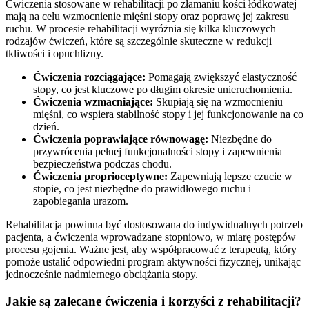
Ćwiczenia stosowane w rehabilitacji po złamaniu kości łódkowatej
mają na celu wzmocnienie mięśni stopy oraz poprawę jej zakresu
ruchu. W procesie rehabilitacji wyróżnia się kilka kluczowych
rodzajów ćwiczeń, które są szczególnie skuteczne w redukcji
tkliwości i opuchlizny.
Ćwiczenia rozciągające:
Pomagają zwiększyć elastyczność
stopy, co jest kluczowe po długim okresie unieruchomienia.
Ćwiczenia wzmacniające:
Skupiają się na wzmocnieniu
mięśni, co wspiera stabilność stopy i jej funkcjonowanie na co
dzień.
Ćwiczenia poprawiające równowagę:
Niezbędne do
przywrócenia pełnej funkcjonalności stopy i zapewnienia
bezpieczeństwa podczas chodu.
Ćwiczenia proprioceptywne:
Zapewniają lepsze czucie w
stopie, co jest niezbędne do prawidłowego ruchu i
zapobiegania urazom.
Rehabilitacja powinna być dostosowana do indywidualnych potrzeb
pacjenta, a ćwiczenia wprowadzane stopniowo, w miarę postępów
procesu gojenia. Ważne jest, aby współpracować z terapeutą, który
pomoże ustalić odpowiedni program aktywności fizycznej, unikając
jednocześnie nadmiernego obciążania stopy.
Jakie są zalecane ćwiczenia i korzyści z rehabilitacji?