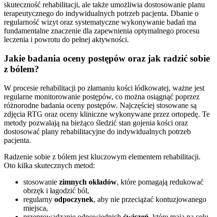
skuteczność rehabilitacji, ale także umożliwia dostosowanie planu
terapeutycznego do indywidualnych potrzeb pacjenta. Dbanie o
regularność wizyt oraz systematyczne wykonywanie badań ma
fundamentalne znaczenie dla zapewnienia optymalnego procesu
leczenia i powrotu do pełnej aktywności.
Jakie badania oceny postępów oraz jak radzić sobie
z bólem?
W procesie rehabilitacji po złamaniu kości łódkowatej, ważne jest
regularne monitorowanie postępów, co można osiągnąć poprzez
różnorodne badania oceny postępów. Najczęściej stosowane są
zdjęcia RTG oraz oceny kliniczne wykonywane przez ortopedę. Te
metody pozwalają na bieżąco śledzić stan gojenia kości oraz
dostosować plany rehabilitacyjne do indywidualnych potrzeb
pacjenta.
Radzenie sobie z bólem jest kluczowym elementem rehabilitacji.
Oto kilka skutecznych metod:
stosowanie
zimnych okładów
, które pomagają redukować
obrzęk i łagodzić ból,
regularny
odpoczynek
, aby nie przeciążać kontuzjowanego
miejsca,
przeprowadzanie odpowiednich
ćwiczeń
, które mają na celu