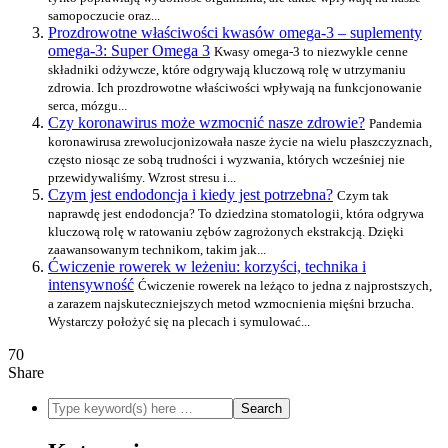
samopoczucie oraz...
Prozdrowotne właściwości kwasów omega-3 – suplementy
omega-3: Super Omega 3
Kwasy omega-3 to niezwykle cenne
składniki odżywcze, które odgrywają kluczową rolę w utrzymaniu
zdrowia. Ich prozdrowotne właściwości wpływają na funkcjonowanie
serca, mózgu...
Czy koronawirus może wzmocnić nasze zdrowie?
Pandemia
koronawirusa zrewolucjonizowała nasze życie na wielu płaszczyznach,
często niosąc ze sobą trudności i wyzwania, których wcześniej nie
przewidywaliśmy. Wzrost stresu i...
Czym jest endodoncja i kiedy jest potrzebna?
Czym tak
naprawdę jest endodoncja? To dziedzina stomatologii, która odgrywa
kluczową rolę w ratowaniu zębów zagrożonych ekstrakcją. Dzięki
zaawansowanym technikom, takim jak...
Ćwiczenie rowerek w leżeniu: korzyści, technika i
intensywność
Ćwiczenie rowerek na leżąco to jedna z najprostszych,
a zarazem najskuteczniejszych metod wzmocnienia mięśni brzucha.
Wystarczy położyć się na plecach i symulować...
70
Share