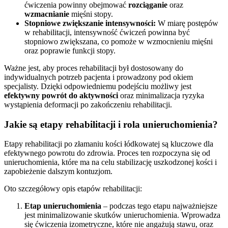
ćwiczenia powinny obejmować
rozciąganie
oraz
wzmacnianie
mięśni stopy.
Stopniowe zwiększanie intensywności:
W miarę postępów
w rehabilitacji, intensywność ćwiczeń powinna być
stopniowo zwiększana, co pomoże w wzmocnieniu mięśni
oraz poprawie funkcji stopy.
Ważne jest, aby proces rehabilitacji był dostosowany do
indywidualnych potrzeb pacjenta i prowadzony pod okiem
specjalisty. Dzięki odpowiedniemu podejściu możliwy jest
efektywny powrót do aktywności
oraz minimalizacja ryzyka
wystąpienia deformacji po zakończeniu rehabilitacji.
Jakie są etapy rehabilitacji i rola unieruchomienia?
Etapy rehabilitacji po złamaniu kości łódkowatej są kluczowe dla
efektywnego powrotu do zdrowia. Proces ten rozpoczyna się od
unieruchomienia, które ma na celu stabilizację uszkodzonej kości i
zapobieżenie dalszym kontuzjom.
Oto szczegółowy opis etapów rehabilitacji:
Etap unieruchomienia
– podczas tego etapu najważniejsze
jest minimalizowanie skutków unieruchomienia. Wprowadza
się ćwiczenia izometryczne, które nie angażują stawu, oraz