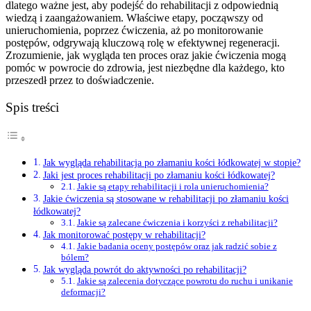
dlatego ważne jest, aby podejść do rehabilitacji z odpowiednią
wiedzą i zaangażowaniem. Właściwe etapy, począwszy od
unieruchomienia, poprzez ćwiczenia, aż po monitorowanie
postępów, odgrywają kluczową rolę w efektywnej regeneracji.
Zrozumienie, jak wygląda ten proces oraz jakie ćwiczenia mogą
pomóc w powrocie do zdrowia, jest niezbędne dla każdego, kto
przeszedł przez to doświadczenie.
Spis treści
Jak wygląda rehabilitacja po złamaniu kości łódkowatej w stopie?
Jaki jest proces rehabilitacji po złamaniu kości łódkowatej?
Jakie są etapy rehabilitacji i rola unieruchomienia?
Jakie ćwiczenia są stosowane w rehabilitacji po złamaniu kości
łódkowatej?
Jakie są zalecane ćwiczenia i korzyści z rehabilitacji?
Jak monitorować postępy w rehabilitacji?
Jakie badania oceny postępów oraz jak radzić sobie z
bólem?
Jak wygląda powrót do aktywności po rehabilitacji?
Jakie są zalecenia dotyczące powrotu do ruchu i unikanie
deformacji?