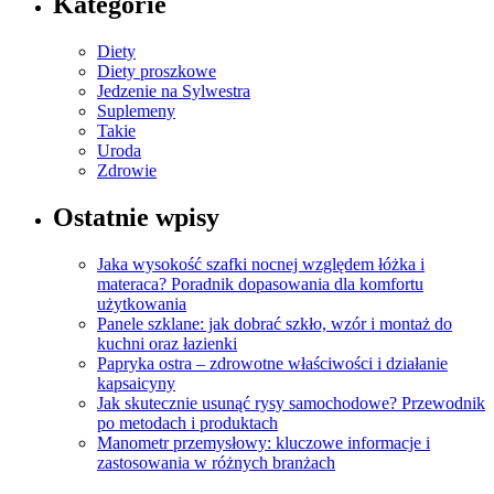
Kategorie
Diety
Diety proszkowe
Jedzenie na Sylwestra
Suplemeny
Takie
Uroda
Zdrowie
Ostatnie wpisy
Jaka wysokość szafki nocnej względem łóżka i
materaca? Poradnik dopasowania dla komfortu
użytkowania
Panele szklane: jak dobrać szkło, wzór i montaż do
kuchni oraz łazienki
Papryka ostra – zdrowotne właściwości i działanie
kapsaicyny
Jak skutecznie usunąć rysy samochodowe? Przewodnik
po metodach i produktach
Manometr przemysłowy: kluczowe informacje i
zastosowania w różnych branżach