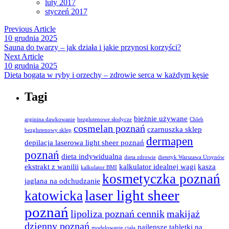
luty 2017
styczeń 2017
Previous Article
10 grudnia 2025
Sauna do twarzy – jak działa i jakie przynosi korzyści?
Next Article
10 grudnia 2025
Dieta bogata w ryby i orzechy – zdrowie serca w każdym kęsie
Tagi
bieżnie używane
arginina dawkowanie
bezglutenowe słodycze
Chleb
cosmelan poznań
czarnuszka sklep
bezglutenowy sklep
dermapen
depilacja laserowa light sheer poznań
poznań
dieta indywidualna
dieta zdrowie
dietetyk Warszawa Ursynów
ekstrakt z wanilii
kalkulator idealnej wagi
kasza
kalkulator BMI
kosmetyczka poznań
jaglana na odchudzanie
laser light sheer
katowicka
poznań
lipoliza poznań cennik
makijaż
dzienny poznań
najlepsze tabletki na
modelowanie ciała