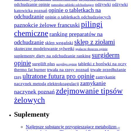
odchudzanie opinie
odżywki
odżywki
naturalne tabletki odchudzające
opinie o tabletkach na
katowicka poznań
odchudzanie
opinie o tabletkach odchudzających
pilingi
paznokcie żelowe francuski
chemiczne
ranking preparatów na
sklep z ziołami
odchudzanie
sklep wegański
skuteczne modelowanie sylwetki
spalacze tłuszczu opinie
surgiderm
suplementy diety na odchudzanie ranking
opinie
surgilift plus
tabletki z borówki na oczy
surgilips opinie
thermo fat burner
trwała na rzęsy poznań
trwałe przedłużanie
ultratone futura pro opinie
rzęs
zamykanie
zamykanie
naczynek metodą elektrokoagulacji
zdejmowanie tipsów
naczynek poznań
żelowych
Suplementy
Najlepsze substancje przyspieszające metabolizm –