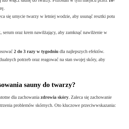
 lub włącz saunę do twarzy. Pozostań w tym miejscu przez
10-
rę.
ca się umycie twarzy w letniej wodzie, aby usunąć resztki potu
k, serum oraz krem nawilżający, aby zamknąć nawilżenie w
tosować
2 do 3 razy w tygodniu
dla najlepszych efektów.
ualnych potrzeb oraz reagować na stan swojej skóry, aby
osowania sauny do twarzy?
stotne dla zachowania
zdrowia skóry
. Zaleca się zachowanie
strzenia problemów skórnych. Oto kluczowe przeciwwskazania: