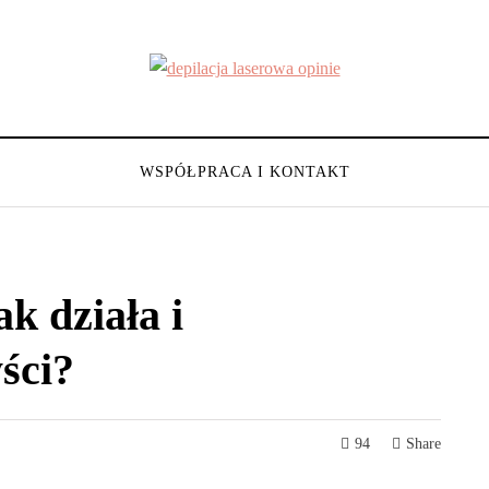
WSPÓŁPRACA I KONTAKT
k działa i
ści?
94
Share