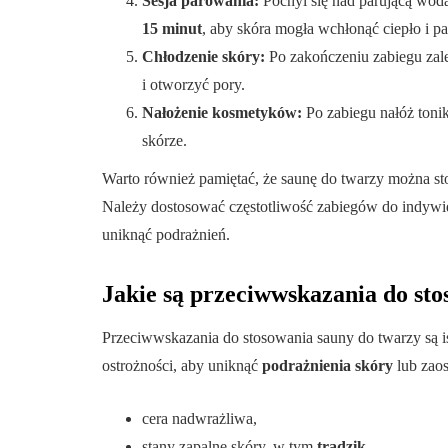
Sesja parowania:
Pochyl się nad parującą wodą
15 minut
, aby skóra mogła wchłonąć ciepło i pa
Chłodzenie skóry:
Po zakończeniu zabiegu zale
i otworzyć pory.
Nałożenie kosmetyków:
Po zabiegu nałóż toni
skórze.
Warto również pamiętać, że saunę do twarzy można s
Należy dostosować częstotliwość zabiegów do indywid
uniknąć podrażnień.
Jakie są przeciwwskazania do st
Przeciwwskazania do stosowania sauny do twarzy są i
ostrożności, aby uniknąć
podrażnienia skóry
lub zao
cera nadwrażliwa,
stany zapalne skóry, w tym
trądzik
,