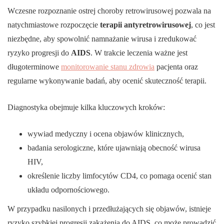
Wczesne rozpoznanie ostrej choroby retrowirusowej pozwala na
natychmiastowe rozpoczęcie
terapii antyretrowirusowej
, co jest
niezbędne, aby spowolnić namnażanie wirusa i zredukować
ryzyko progresji do
AIDS
. W trakcie leczenia ważne jest
długoterminowe
monitorowanie stanu zdrowia
pacjenta oraz
regularne wykonywanie badań, aby ocenić skuteczność terapii.
Diagnostyka obejmuje kilka kluczowych kroków:
wywiad medyczny i ocena objawów klinicznych,
badania serologiczne, które ujawniają obecność wirusa
HIV,
określenie liczby limfocytów CD4, co pomaga ocenić stan
układu odpornościowego.
W przypadku nasilonych i przedłużających się objawów, istnieje
ryzyko szybkiej progresji zakażenia do AIDS, co może prowadzić