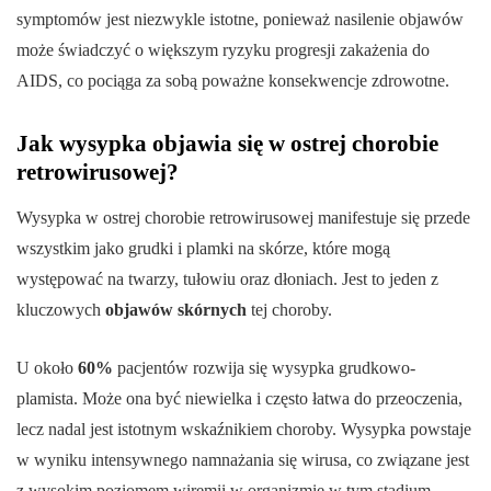
symptomów jest niezwykle istotne, ponieważ nasilenie objawów
może świadczyć o większym ryzyku progresji zakażenia do
AIDS, co pociąga za sobą poważne konsekwencje zdrowotne.
Jak wysypka objawia się w ostrej chorobie
retrowirusowej?
Wysypka w ostrej chorobie retrowirusowej manifestuje się przede
wszystkim jako grudki i plamki na skórze, które mogą
występować na twarzy, tułowiu oraz dłoniach. Jest to jeden z
kluczowych
objawów skórnych
tej choroby.
U około
60%
pacjentów rozwija się wysypka grudkowo-
plamista. Może ona być niewielka i często łatwa do przeoczenia,
lecz nadal jest istotnym wskaźnikiem choroby. Wysypka powstaje
w wyniku intensywnego namnażania się wirusa, co związane jest
z wysokim poziomem wiremii w organizmie w tym stadium