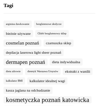
Tagi
arginina dawkowanie
bezglutenowe słodycze
bieżnie używane
Chleb bezglutenowy sklep
cosmelan poznań
czarnuszka sklep
depilacja laserowa light sheer poznań
dermapen poznań
dieta indywidualna
ekstrakt z wanilii
dieta zdrowie
dietetyk Warszawa Ursynów
kalkulator idealnej wagi
kalkulator BMI
kasza jaglana na odchudzanie
kosmetyczka poznań katowicka