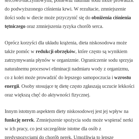
sercowo-naczyniowymi, ponieważ nadmiar sodu może prowadzić
do podwyższonego ciśnienia krwi. W rezultacie, zmniejszenie
ilości sodu w diecie może przyczynić się do
obniżenia ciśnienia
tętniczego
oraz zmniejszenia ryzyka chorób serca.
Oprócz korzyści dla układu krążenia, dieta niskosodowa może
także pomóc w
redukcji obrzęków
, które często są wynikiem
zatrzymywania płynów w organizmie. Ograniczenie sodu sprzyja
naturalnemu procesowi eliminacji nadmiaru wody z organizmu,
co z kolei może prowadzić do lepszego samopoczucia i
wzrostu
energii
. Osoby stosujące tę dietę często zgłaszają uczucie lekkości
oraz większą chęć do aktywności fizycznej.
Innym istotnym aspektem diety niskosodowej jest jej wpływ na
funkcję nerek
. Zmniejszenie spożycia sodu może wspierać nerki
w ich pracy, co jest szczególnie istotne dla osób z
predyspozycjami do chorób nerek. Umożliwia to lepsze