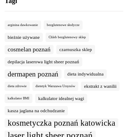
Tagi
arginina dawkowanie
bezglutenowe słodycze
bieżnie używane
Chleb bezglutenowy sklep
cosmelan poznań
czarnuszka sklep
depilacja laserowa light sheer poznań
dermapen poznań
dieta indywidualna
ekstrakt z wanilii
dieta zdrowie
dietetyk Warszawa Ursynów
kalkulator idealnej wagi
kalkulator BMI
kasza jaglana na odchudzanie
kosmetyczka poznań katowicka
laser light sheer poznań