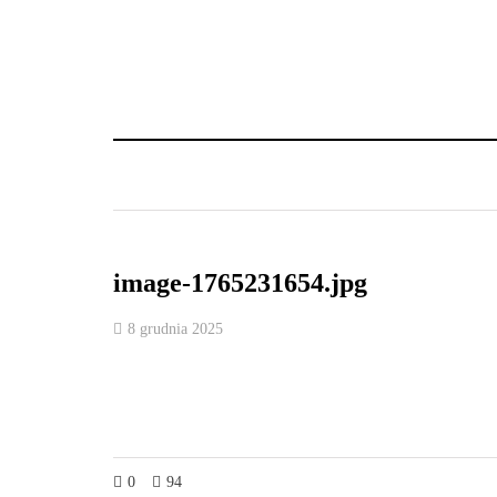
image-1765231654.jpg
8 grudnia 2025
0
94