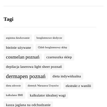
Tagi
arginina dawkowanie
bezglutenowe słodycze
bieżnie używane
Chleb bezglutenowy sklep
cosmelan poznań
czarnuszka sklep
depilacja laserowa light sheer poznań
dermapen poznań
dieta indywidualna
ekstrakt z wanilii
dieta zdrowie
dietetyk Warszawa Ursynów
kalkulator idealnej wagi
kalkulator BMI
kasza jaglana na odchudzanie