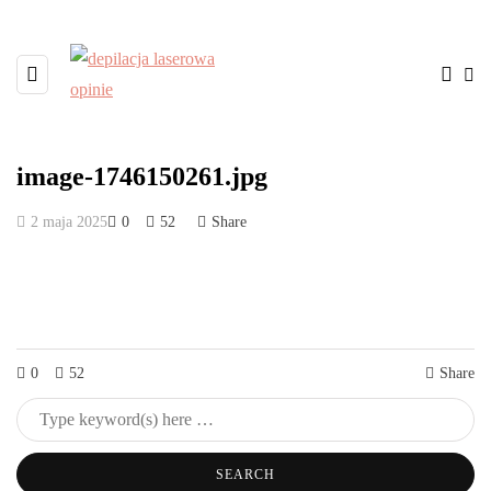
image-1746150261.jpg
2 maja 2025
0
52
Share
0
52
Share