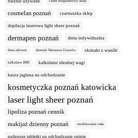
bieżnie używane
Chleb bezglutenowy sklep
cosmelan poznań
czarnuszka sklep
depilacja laserowa light sheer poznań
dermapen poznań
dieta indywidualna
ekstrakt z wanilii
dieta zdrowie
dietetyk Warszawa Ursynów
kalkulator idealnej wagi
kalkulator BMI
kasza jaglana na odchudzanie
kosmetyczka poznań katowicka
laser light sheer poznań
lipoliza poznań cennik
makijaż dzienny poznań
modelowanie ciała
najlepsze tabletki na odchudzanie opinie