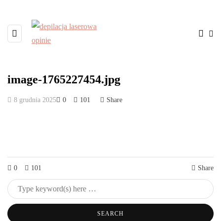
image-1765227454.jpg
8 grudnia 2025
0
101
Share
0
101
Share