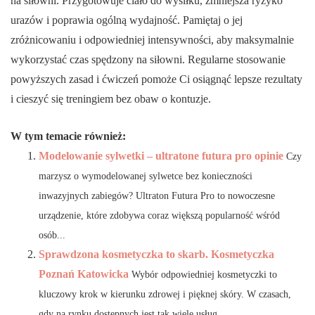
na siłowni. Przygotowuje ciało do wysiłku, zmniejsza ryzyko
urazów i poprawia ogólną wydajność. Pamiętaj o jej
zróżnicowaniu i odpowiedniej intensywności, aby maksymalnie
wykorzystać czas spędzony na siłowni. Regularne stosowanie
powyższych zasad i ćwiczeń pomoże Ci osiągnąć lepsze rezultaty
i cieszyć się treningiem bez obaw o kontuzje.
W tym temacie również:
Modelowanie sylwetki – ultratone futura pro opinie
Czy
marzysz o wymodelowanej sylwetce bez konieczności
inwazyjnych zabiegów? Ultraton Futura Pro to nowoczesne
urządzenie, które zdobywa coraz większą popularność wśród
osób...
Sprawdzona kosmetyczka to skarb. Kosmetyczka
Poznań Katowicka
Wybór odpowiedniej kosmetyczki to
kluczowy krok w kierunku zdrowej i pięknej skóry. W czasach,
gdy na rynku dostępnych jest tak wiele usług...