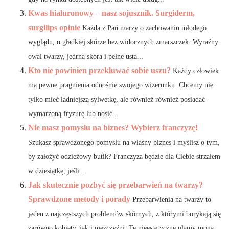
Kwas hialuronowy – nasz sojusznik. Surgiderm,
surgilips opinie
Każda z Pań marzy o zachowaniu młodego
wyglądu, o gładkiej skórze bez widocznych zmarszczek. Wyraźny
owal twarzy, jędrna skóra i pełne usta...
Kto nie powinien przekłuwać sobie uszu?
Każdy człowiek
ma pewne pragnienia odnośnie swojego wizerunku. Chcemy nie
tylko mieć ładniejszą sylwetkę, ale również również posiadać
wymarzoną fryzurę lub nosić...
Nie masz pomysłu na biznes? Wybierz franczyzę!
Szukasz sprawdzonego pomysłu na własny biznes i myślisz o tym,
by założyć odzieżowy butik? Franczyza będzie dla Ciebie strzałem
w dziesiątkę, jeśli...
Jak skutecznie pozbyć się przebarwień na twarzy?
Sprawdzone metody i porady
Przebarwienia na twarzy to
jeden z najczęstszych problemów skórnych, z którymi borykają się
zarówno kobiety, jak i mężczyźni. Te nieestetyczne plamy mogą...