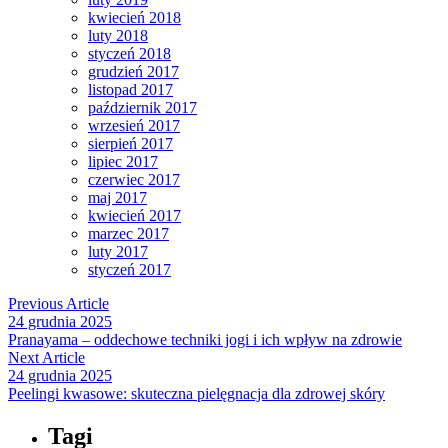
kwiecień 2018
luty 2018
styczeń 2018
grudzień 2017
listopad 2017
październik 2017
wrzesień 2017
sierpień 2017
lipiec 2017
czerwiec 2017
maj 2017
kwiecień 2017
marzec 2017
luty 2017
styczeń 2017
Previous Article
24 grudnia 2025
Pranayama – oddechowe techniki jogi i ich wpływ na zdrowie
Next Article
24 grudnia 2025
Peelingi kwasowe: skuteczna pielęgnacja dla zdrowej skóry
Tagi