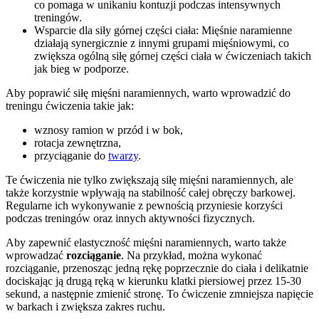
co pomaga w unikaniu kontuzji podczas intensywnych
treningów.
Wsparcie dla siły górnej części ciała: Mięśnie naramienne
działają synergicznie z innymi grupami mięśniowymi, co
zwiększa ogólną siłę górnej części ciała w ćwiczeniach takich
jak bieg w podporze.
Aby poprawić siłę mięśni naramiennych, warto wprowadzić do
treningu ćwiczenia takie jak:
wznosy ramion w przód i w bok,
rotacja zewnętrzna,
przyciąganie do
twarzy
.
Te ćwiczenia nie tylko zwiększają siłę mięśni naramiennych, ale
także korzystnie wpływają na stabilność całej obręczy barkowej.
Regularne ich wykonywanie z pewnością przyniesie korzyści
podczas treningów oraz innych aktywności fizycznych.
Aby zapewnić elastyczność mięśni naramiennych, warto także
wprowadzać
rozciąganie
. Na przykład, można wykonać
rozciąganie, przenosząc jedną rękę poprzecznie do ciała i delikatnie
dociskając ją drugą ręką w kierunku klatki piersiowej przez 15-30
sekund, a następnie zmienić stronę. To ćwiczenie zmniejsza napięcie
w barkach i zwiększa zakres ruchu.