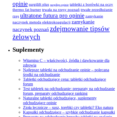
opinie
surgilift plus
tabletki z borówki na oczy
surgilips opinie
thermo fat burner
trwała na rzęsy poznań
trwałe przedłużanie
ultratone futura pro opinie
rzęs
zamykanie
zamykanie
naczynek metodą elektrokoagulacji
zdejmowanie tipsów
naczynek poznań
żelowych
Suplementy
Witamina C – właściwości, źródła i dawkowanie dla
zdrowia
Najlepsze tabletki na odchudzanie opinie – polecana
środki na odchudzanie
Tabletki odchudzające cena: tabletki odchudzające
forum
Test tabletek na odchudzanie: preparaty na odchudzanie
forum, preparaty odchudzające ranking
Naturalne tabletki odchudzające, suplementy
odchudzające opinie
Zioła lecznicze – susz, torebki czy tabletki? Eko natura
Kapsułki odchudzające – szybkie odchudzanie kapsułki
Preparaty na odchudzanie brzucha,tabletki na spalanie