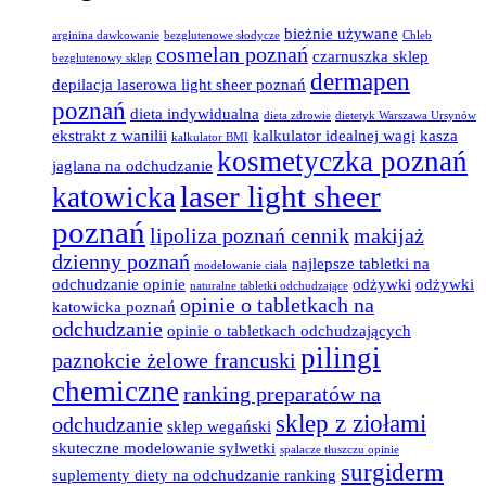
bieżnie używane
arginina dawkowanie
bezglutenowe słodycze
Chleb
cosmelan poznań
czarnuszka sklep
bezglutenowy sklep
dermapen
depilacja laserowa light sheer poznań
poznań
dieta indywidualna
dieta zdrowie
dietetyk Warszawa Ursynów
ekstrakt z wanilii
kalkulator idealnej wagi
kasza
kalkulator BMI
kosmetyczka poznań
jaglana na odchudzanie
laser light sheer
katowicka
poznań
lipoliza poznań cennik
makijaż
dzienny poznań
najlepsze tabletki na
modelowanie ciała
odchudzanie opinie
odżywki
odżywki
naturalne tabletki odchudzające
opinie o tabletkach na
katowicka poznań
odchudzanie
opinie o tabletkach odchudzających
pilingi
paznokcie żelowe francuski
chemiczne
ranking preparatów na
sklep z ziołami
odchudzanie
sklep wegański
skuteczne modelowanie sylwetki
spalacze tłuszczu opinie
surgiderm
suplementy diety na odchudzanie ranking