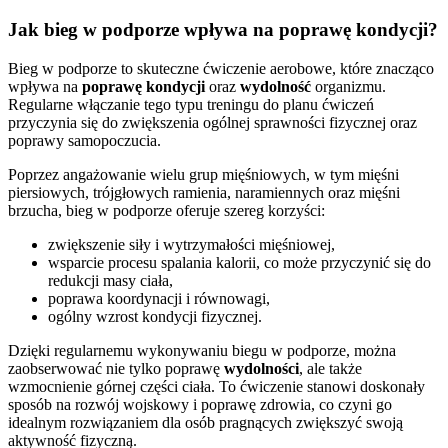
Jak bieg w podporze wpływa na poprawę kondycji?
Bieg w podporze to skuteczne ćwiczenie aerobowe, które znacząco
wpływa na
poprawę kondycji
oraz
wydolność
organizmu.
Regularne włączanie tego typu treningu do planu ćwiczeń
przyczynia się do zwiększenia ogólnej sprawności fizycznej oraz
poprawy samopoczucia.
Poprzez angażowanie wielu grup mięśniowych, w tym mięśni
piersiowych, trójgłowych ramienia, naramiennych oraz mięśni
brzucha, bieg w podporze oferuje szereg korzyści:
zwiększenie siły i wytrzymałości mięśniowej,
wsparcie procesu spalania kalorii, co może przyczynić się do
redukcji masy ciała,
poprawa koordynacji i równowagi,
ogólny wzrost kondycji fizycznej.
Dzięki regularnemu wykonywaniu biegu w podporze, można
zaobserwować nie tylko poprawę
wydolności
, ale także
wzmocnienie górnej części ciała. To ćwiczenie stanowi doskonały
sposób na rozwój wojskowy i poprawę zdrowia, co czyni go
idealnym rozwiązaniem dla osób pragnących zwiększyć swoją
aktywność fizyczną.