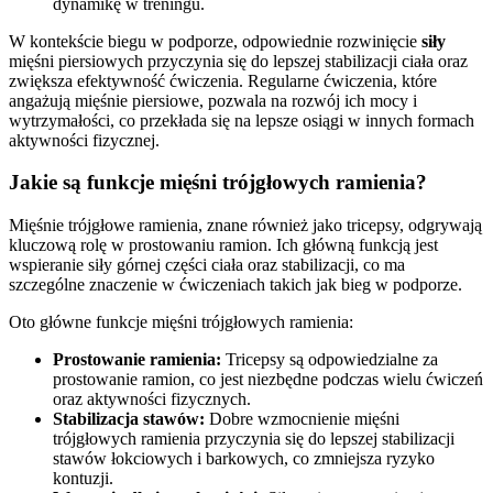
dynamikę w treningu.
W kontekście biegu w podporze, odpowiednie rozwinięcie
siły
mięśni piersiowych przyczynia się do lepszej stabilizacji ciała oraz
zwiększa efektywność ćwiczenia. Regularne ćwiczenia, które
angażują mięśnie piersiowe, pozwala na rozwój ich mocy i
wytrzymałości, co przekłada się na lepsze osiągi w innych formach
aktywności fizycznej.
Jakie są funkcje mięśni trójgłowych ramienia?
Mięśnie trójgłowe ramienia, znane również jako tricepsy, odgrywają
kluczową rolę w prostowaniu ramion. Ich główną funkcją jest
wspieranie siły górnej części ciała oraz stabilizacji, co ma
szczególne znaczenie w ćwiczeniach takich jak bieg w podporze.
Oto główne funkcje mięśni trójgłowych ramienia:
Prostowanie ramienia:
Tricepsy są odpowiedzialne za
prostowanie ramion, co jest niezbędne podczas wielu ćwiczeń
oraz aktywności fizycznych.
Stabilizacja stawów:
Dobre wzmocnienie mięśni
trójgłowych ramienia przyczynia się do lepszej stabilizacji
stawów łokciowych i barkowych, co zmniejsza ryzyko
kontuzji.