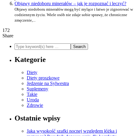
Objawy niedoboru minerałów – jak je rozpoznać i leczyć?
Objawy niedoboru minerałów mogą być mylące i łatwo je zignorować w
codziennym życiu. Wiele osób nie zdaje sobie sprawy, że chroniczne
zmęczenie,...
172
Share
Kategorie
Diety
Diety proszkowe
Jedzenie na Sylwestra
Suplemeny
Takie
Uroda
Zdrowie
Ostatnie wpisy
Jaka wysokość szafki nocnej względem łóżka i