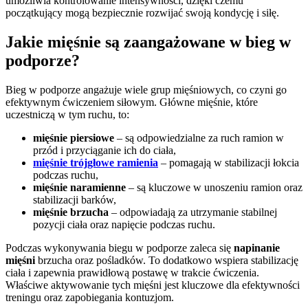
umożliwia kontrolowanie intensywności, dzięki czemu
początkujący mogą bezpiecznie rozwijać swoją kondycję i siłę.
Jakie mięśnie są zaangażowane w bieg w
podporze?
Bieg w podporze angażuje wiele grup mięśniowych, co czyni go
efektywnym ćwiczeniem siłowym. Główne mięśnie, które
uczestniczą w tym ruchu, to:
mięśnie piersiowe
– są odpowiedzialne za ruch ramion w
przód i przyciąganie ich do ciała,
mięśnie trójgłowe ramienia
– pomagają w stabilizacji łokcia
podczas ruchu,
mięśnie naramienne
– są kluczowe w unoszeniu ramion oraz
stabilizacji barków,
mięśnie brzucha
– odpowiadają za utrzymanie stabilnej
pozycji ciała oraz napięcie podczas ruchu.
Podczas wykonywania biegu w podporze zaleca się
napinanie
mięśni
brzucha oraz pośladków. To dodatkowo wspiera stabilizację
ciała i zapewnia prawidłową postawę w trakcie ćwiczenia.
Właściwe aktywowanie tych mięśni jest kluczowe dla efektywności
treningu oraz zapobiegania kontuzjom.