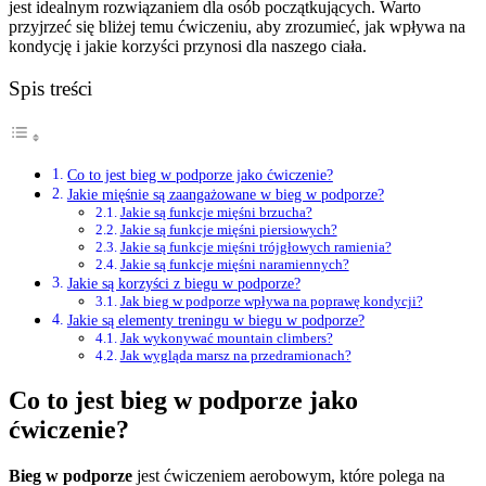
jest idealnym rozwiązaniem dla osób początkujących. Warto
przyjrzeć się bliżej temu ćwiczeniu, aby zrozumieć, jak wpływa na
kondycję i jakie korzyści przynosi dla naszego ciała.
Spis treści
Co to jest bieg w podporze jako ćwiczenie?
Jakie mięśnie są zaangażowane w bieg w podporze?
Jakie są funkcje mięśni brzucha?
Jakie są funkcje mięśni piersiowych?
Jakie są funkcje mięśni trójgłowych ramienia?
Jakie są funkcje mięśni naramiennych?
Jakie są korzyści z biegu w podporze?
Jak bieg w podporze wpływa na poprawę kondycji?
Jakie są elementy treningu w biegu w podporze?
Jak wykonywać mountain climbers?
Jak wygląda marsz na przedramionach?
Co to jest bieg w podporze jako
ćwiczenie?
Bieg w podporze
jest ćwiczeniem aerobowym, które polega na