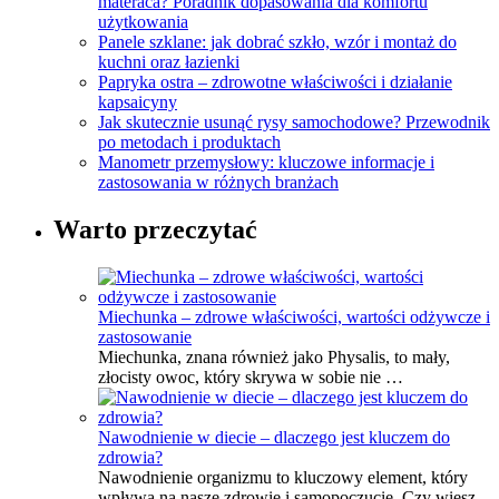
materaca? Poradnik dopasowania dla komfortu
użytkowania
Panele szklane: jak dobrać szkło, wzór i montaż do
kuchni oraz łazienki
Papryka ostra – zdrowotne właściwości i działanie
kapsaicyny
Jak skutecznie usunąć rysy samochodowe? Przewodnik
po metodach i produktach
Manometr przemysłowy: kluczowe informacje i
zastosowania w różnych branżach
Warto przeczytać
Miechunka – zdrowe właściwości, wartości odżywcze i
zastosowanie
Miechunka, znana również jako Physalis, to mały,
złocisty owoc, który skrywa w sobie nie …
Nawodnienie w diecie – dlaczego jest kluczem do
zdrowia?
Nawodnienie organizmu to kluczowy element, który
wpływa na nasze zdrowie i samopoczucie. Czy wiesz,