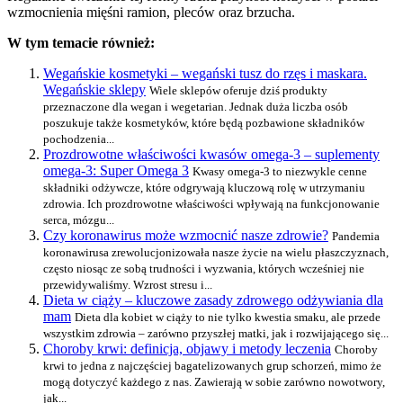
wzmocnienia mięśni ramion, pleców oraz brzucha.
W tym temacie również:
Wegańskie kosmetyki – wegański tusz do rzęs i maskara.
Wegańskie sklepy
Wiele sklepów oferuje dziś produkty
przeznaczone dla wegan i wegetarian. Jednak duża liczba osób
poszukuje także kosmetyków, które będą pozbawione składników
pochodzenia...
Prozdrowotne właściwości kwasów omega-3 – suplementy
omega-3: Super Omega 3
Kwasy omega-3 to niezwykle cenne
składniki odżywcze, które odgrywają kluczową rolę w utrzymaniu
zdrowia. Ich prozdrowotne właściwości wpływają na funkcjonowanie
serca, mózgu...
Czy koronawirus może wzmocnić nasze zdrowie?
Pandemia
koronawirusa zrewolucjonizowała nasze życie na wielu płaszczyznach,
często niosąc ze sobą trudności i wyzwania, których wcześniej nie
przewidywaliśmy. Wzrost stresu i...
Dieta w ciąży – kluczowe zasady zdrowego odżywiania dla
mam
Dieta dla kobiet w ciąży to nie tylko kwestia smaku, ale przede
wszystkim zdrowia – zarówno przyszłej matki, jak i rozwijającego się...
Choroby krwi: definicja, objawy i metody leczenia
Choroby
krwi to jedna z najczęściej bagatelizowanych grup schorzeń, mimo że
mogą dotyczyć każdego z nas. Zawierają w sobie zarówno nowotwory,
jak...