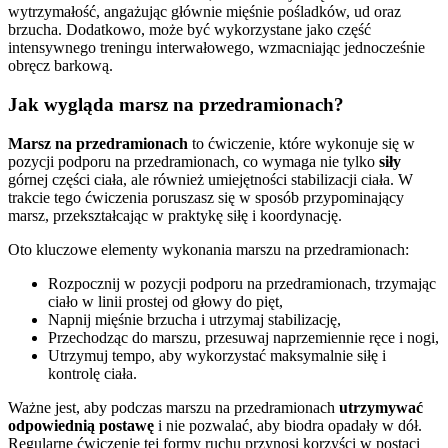
wytrzymałość, angażując głównie mięśnie pośladków, ud oraz
brzucha. Dodatkowo, może być wykorzystane jako część
intensywnego treningu interwałowego, wzmacniając jednocześnie
obręcz barkową.
Jak wygląda marsz na przedramionach?
Marsz na przedramionach
to ćwiczenie, które wykonuje się w
pozycji podporu na przedramionach, co wymaga nie tylko
siły
górnej części ciała, ale również umiejętności stabilizacji ciała. W
trakcie tego ćwiczenia poruszasz się w sposób przypominający
marsz, przekształcając w praktykę siłę i koordynację.
Oto kluczowe elementy wykonania marszu na przedramionach:
Rozpocznij w pozycji podporu na przedramionach, trzymając
ciało w linii prostej od głowy do pięt,
Napnij mięśnie brzucha i utrzymaj stabilizację,
Przechodząc do marszu, przesuwaj naprzemiennie ręce i nogi,
Utrzymuj tempo, aby wykorzystać maksymalnie siłę i
kontrolę ciała.
Ważne jest, aby podczas marszu na przedramionach
utrzymywać
odpowiednią postawę
i nie pozwalać, aby biodra opadały w dół.
Regularne ćwiczenie tej formy ruchu przynosi korzyści w postaci