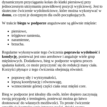
dynamicznym przyciąganiu kolan do klatki piersiowej przy
jednoczesnym utrzymaniu prawidłowej pozycji wyjściowej. Jest to
skuteczne ćwiczenie wydolnościowe, które można wykonywać w
domu
, co czyni je dostępnym dla osób początkujących.
W trakcie
biegu w podporze
angażowane są głównie mięśnie:
piersiowe,
trójgłowe ramienia,
naramienne,
brzucha.
Regularne wykonywanie tego ćwiczenia
poprawia wydolność i
kondycję
, ponieważ jest ono aerobowe i angażuje wiele grup
mięśniowych. Dodatkowo, bieg w podporze wspiera proces
spalania kalorii, co może przyczynić się do redukcji masy ciała.
Korzyści płynące z tego ćwiczenia obejmują również:
poprawę siły i wytrzymałości,
lepszą koordynację i równowagę,
wzmocnienie górnej części ciała oraz mięśni core.
Bieg w podporze jest idealny dla osób, które dopiero zaczynają
swoją przygodę z treningiem, ponieważ można go łatwo
dostosować do własnych możliwości. To proste ćwiczenie