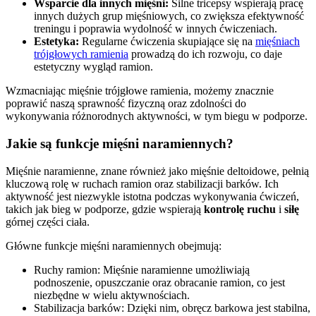
Wsparcie dla innych mięśni:
Silne tricepsy wspierają pracę
innych dużych grup mięśniowych, co zwiększa efektywność
treningu i poprawia wydolność w innych ćwiczeniach.
Estetyka:
Regularne ćwiczenia skupiające się na
mięśniach
trójgłowych ramienia
prowadzą do ich rozwoju, co daje
estetyczny wygląd ramion.
Wzmacniając mięśnie trójgłowe ramienia, możemy znacznie
poprawić naszą sprawność fizyczną oraz zdolności do
wykonywania różnorodnych aktywności, w tym biegu w podporze.
Jakie są funkcje mięśni naramiennych?
Mięśnie naramienne, znane również jako mięśnie deltoidowe, pełnią
kluczową rolę w ruchach ramion oraz stabilizacji barków. Ich
aktywność jest niezwykle istotna podczas wykonywania ćwiczeń,
takich jak bieg w podporze, gdzie wspierają
kontrolę ruchu
i
siłę
górnej części ciała.
Główne funkcje mięśni naramiennych obejmują:
Ruchy ramion: Mięśnie naramienne umożliwiają
podnoszenie, opuszczanie oraz obracanie ramion, co jest
niezbędne w wielu aktywnościach.
Stabilizacja barków: Dzięki nim, obręcz barkowa jest stabilna,