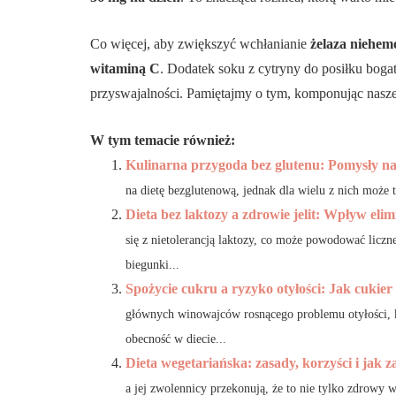
Co więcej, aby zwiększyć wchłanianie
żelaza niehe
witaminą C
. Dodatek soku z cytryny do posiłku boga
przyswajalności. Pamiętajmy o tym, komponując nasz
W tym temacie również:
Kulinarna przygoda bez glutenu: Pomysły na 
na dietę bezglutenową, jednak dla wielu z nich może
Dieta bez laktozy a zdrowie jelit: Wpływ elimi
się z nietolerancją laktozy, co może powodować liczn
biegunki...
Spożycie cukru a ryzyko otyłości: Jak cukier
głównych winowajców rosnącego problemu otyłości, kt
obecność w diecie...
Dieta wegetariańska: zasady, korzyści i jak z
a jej zwolennicy przekonują, że to nie tylko zdrowy w