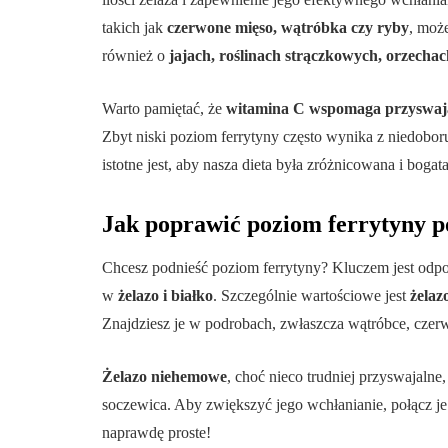
takich jak
czerwone mięso, wątróbka czy ryby
, moż
również o
jajach, roślinach strączkowych, orzechac
Warto pamiętać, że
witamina C wspomaga przyswaja
Zbyt niski poziom ferrytyny często wynika z niedobor
istotne jest, aby nasza dieta była zróżnicowana i boga
Jak poprawić poziom ferrytyny p
Chcesz podnieść poziom ferrytyny? Kluczem jest odpow
w
żelazo i białko
. Szczególnie wartościowe jest
żela
Znajdziesz je w podrobach, zwłaszcza wątróbce, czer
Żelazo niehemowe
, choć nieco trudniej przyswajalne
soczewica. Aby zwiększyć jego wchłanianie, połącz j
naprawdę proste!