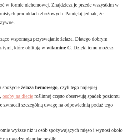
oć w formie niehemowej. Znajdziesz je przede wszystkim w
arnistych produktach zbożowych. Pamiętaj jednak, że
ektywne.
ząco wspomaga przyswajanie żelaza. Dlatego dobrym
 tymi, które obfitują w
witaminę C
. Dzięki temu możesz
za spożycie
żelaza hemowego
, czyli tego najlepiej
i,
osoby na diecie
roślinnej często obserwują spadek poziomu
anie zwracali szczególną uwagę na odpowiednią podaż tego
otnie wyższe niż u osób spożywających mięso i wynosi około
ć na uwadze planując posiłki.