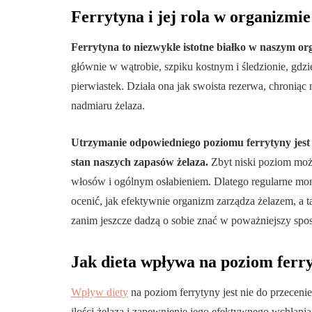
Ferrytyna i jej rola w organizmie
Ferrytyna to niezwykle istotne białko w naszym org
głównie w wątrobie, szpiku kostnym i śledzionie, gdz
pierwiastek. Działa ona jak swoista rezerwa, chroniąc
nadmiaru żelaza.
Utrzymanie odpowiedniego poziomu ferrytyny jest 
stan naszych zapasów żelaza.
Zbyt niski poziom moż
włosów i ogólnym osłabieniem. Dlatego regularne mon
ocenić, jak efektywnie organizm zarządza żelazem, a
zanim jeszcze dadzą o sobie znać w poważniejszy spo
Jak dieta wpływa na poziom ferr
Wpływ diety
na poziom ferrytyny jest nie do przeceni
ilości żelaza i zapewnienie jego efektywnego wchłani