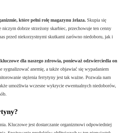
anizmie, które pełni rolę magazynu żelaza.
Skupia się
ie niczym dobrze strzeżony skarbiec, przechowuje ten cenny
 nas przed niekorzystnymi skutkami zarówno niedoboru, jak i
kluczowe dla naszego zdrowia, ponieważ odzwierciedla on
e sygnalizować anemię, a także objawiać się wypadaniem
itorowanie stężenia ferrytyny jest tak ważne. Pozwala nam
 także umożliwia wczesne wykrycie ewentualnych niedoborów,
sób.
ytyny?
enia. Kluczowe jest dostarczanie organizmowi odpowiedniej
ania. Spożywanie produktów obfitujących w ten pierwiastek,