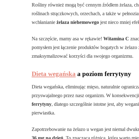
Rośliny również mogą być cennym źródłem żelaza, ch
roślinach strączkowych, orzechach, a także w pełnozi
wchłanianie
żelaza niehemowego
jest nieco mniej ef
Na szczęście, mamy asa w rękawie!
Witamina C
znac
pomysłem jest łączenie produktów bogatych w żelazo z
zmaksymalizować korzyści dla swojego organizmu.
Dieta wegańska
a poziom ferrytyny
Dieta wegańska, eliminując mięso, naturalnie ogranic
przyswajalnego przez nasz organizm. W konsekwencj
ferrytyny
, dlatego szczególnie istotne jest, aby weg
pierwiastka.
Zapotrzebowanie na żelazo u wegan jest niemal dwukr
36 mg na dzień
. To znacząca różnica, którą warto mie