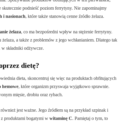
e skutecznie podnieść poziom ferrytyny. Nie zapominajmy
h i nasionach
, które także stanowią cenne źródło żelaza.
nie żelaza
, co ma bezpośredni wpływ na stężenie ferrytyny.
u żelaza, a także z problemów z jego wchłanianiem. Dlatego tak
ta w składniki odżywcze.
oprzez dietę?
iednia dieta, skoncentruj się więc na produktach obfitujących
zo hemowe
, które organizm przyswaja wyjątkowo sprawnie.
wonym mięsie, drobiu oraz rybach.
, również jest ważne. Jego źródłem są na przykład szpinak i
e z produktami bogatymi w
witaminę C
. Pamiętaj o tym, to