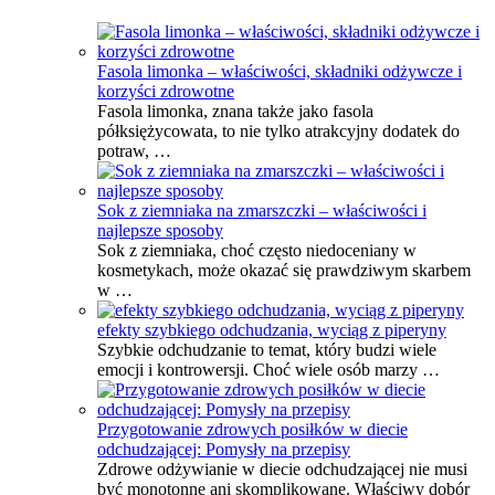
Fasola limonka – właściwości, składniki odżywcze i
korzyści zdrowotne
Fasola limonka, znana także jako fasola
półksiężycowata, to nie tylko atrakcyjny dodatek do
potraw, …
Sok z ziemniaka na zmarszczki – właściwości i
najlepsze sposoby
Sok z ziemniaka, choć często niedoceniany w
kosmetykach, może okazać się prawdziwym skarbem
w …
efekty szybkiego odchudzania, wyciąg z piperyny
Szybkie odchudzanie to temat, który budzi wiele
emocji i kontrowersji. Choć wiele osób marzy …
Przygotowanie zdrowych posiłków w diecie
odchudzającej: Pomysły na przepisy
Zdrowe odżywianie w diecie odchudzającej nie musi
być monotonne ani skomplikowane. Właściwy dobór