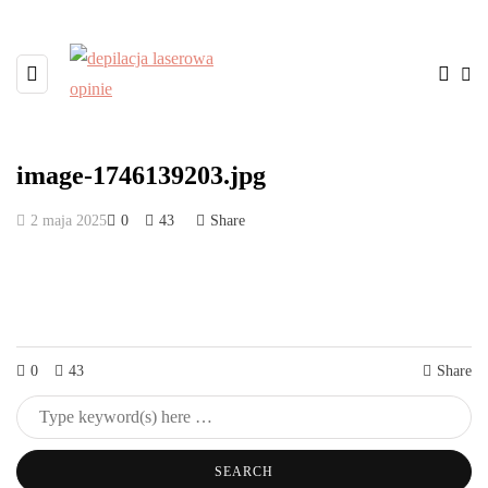
image-1746139203.jpg
2 maja 2025
0
43
Share
0
43
Share