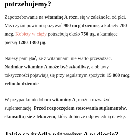
potrzebujemy?
Zapotrzebowanie na
witaminę A
różni się w zależności od płci.
Mężczyźni powinni spożywać
900 mcg dziennie
, a kobiety
700
mcg
.
Kobiety w ciąży
potrzebują około
750 µg
, a karmiące
piersią
1200-1300 µg
.
Należy pamiętać, że z witaminami nie warto przesadzać.
Nadmiar witaminy A może być szkodliwy
, a objawy
toksyczności pojawiają się przy regularnym spożyciu
15 000 mcg
retinolu dziennie
.
W przypadku niedoboru
witaminy A
, można rozważyć
suplementację.
Przed rozpoczęciem stosowania suplementów,
skonsultuj się z lekarzem
, który dobierze odpowiednią dawkę.
Jakie są źródła witaminy A w diecie?