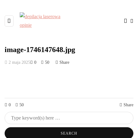
image-1746147648.jpg
2 maja 2025
0
50
Share
0
50
Share