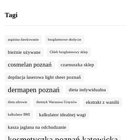
Tagi
arginina dawkowanie
bezglutenowe słodycze
bieżnie używane
Chleb bezglutenowy sklep
cosmelan poznań
czarnuszka sklep
depilacja laserowa light sheer poznań
dermapen poznań
dieta indywidualna
ekstrakt z wanilii
dieta zdrowie
dietetyk Warszawa Ursynów
kalkulator idealnej wagi
kalkulator BMI
kasza jaglana na odchudzanie
kosmetyczka poznań katowicka