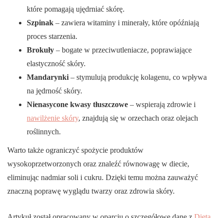
które pomagają ujędrniać skórę.
Szpinak
– zawiera witaminy i minerały, które opóźniają
proces starzenia.
Brokuły
– bogate w przeciwutleniacze, poprawiające
elastyczność skóry.
Mandarynki
– stymulują produkcję kolagenu, co wpływa
na jędrność skóry.
Nienasycone kwasy tłuszczowe
– wspierają zdrowie i
nawilżenie skóry
, znajdują się w orzechach oraz olejach
roślinnych.
Warto także ograniczyć spożycie produktów
wysokoprzetworzonych oraz znaleźć równowagę w diecie,
eliminując nadmiar soli i cukru. Dzięki temu można zauważyć
znaczną poprawę wyglądu twarzy oraz zdrowia skóry.
Artykuł został opracowany w oparciu o szczegółowe dane z
Dieta