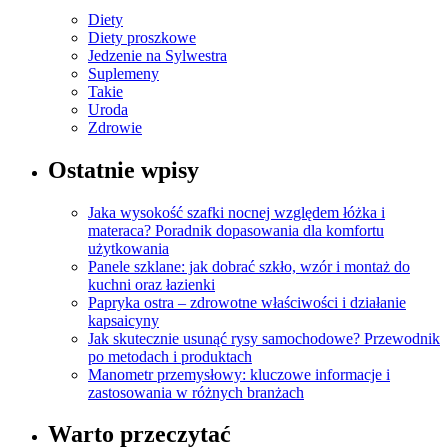
Diety
Diety proszkowe
Jedzenie na Sylwestra
Suplemeny
Takie
Uroda
Zdrowie
Ostatnie wpisy
Jaka wysokość szafki nocnej względem łóżka i
materaca? Poradnik dopasowania dla komfortu
użytkowania
Panele szklane: jak dobrać szkło, wzór i montaż do
kuchni oraz łazienki
Papryka ostra – zdrowotne właściwości i działanie
kapsaicyny
Jak skutecznie usunąć rysy samochodowe? Przewodnik
po metodach i produktach
Manometr przemysłowy: kluczowe informacje i
zastosowania w różnych branżach
Warto przeczytać