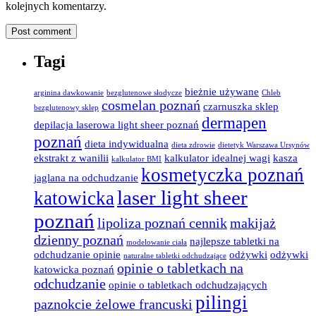
kolejnych komentarzy.
Tagi
bieżnie używane
arginina dawkowanie
bezglutenowe słodycze
Chleb
cosmelan poznań
czarnuszka sklep
bezglutenowy sklep
dermapen
depilacja laserowa light sheer poznań
poznań
dieta indywidualna
dieta zdrowie
dietetyk Warszawa Ursynów
ekstrakt z wanilii
kalkulator idealnej wagi
kasza
kalkulator BMI
kosmetyczka poznań
jaglana na odchudzanie
laser light sheer
katowicka
poznań
lipoliza poznań cennik
makijaż
dzienny poznań
najlepsze tabletki na
modelowanie ciała
odchudzanie opinie
odżywki
odżywki
naturalne tabletki odchudzające
opinie o tabletkach na
katowicka poznań
odchudzanie
opinie o tabletkach odchudzających
pilingi
paznokcie żelowe francuski