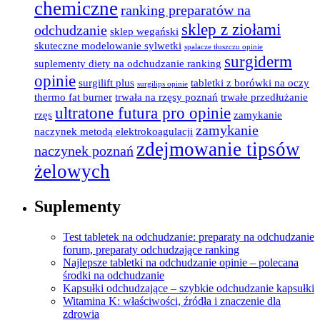
chemiczne
ranking preparatów na
sklep z ziołami
odchudzanie
sklep wegański
skuteczne modelowanie sylwetki
spalacze tłuszczu opinie
surgiderm
suplementy diety na odchudzanie ranking
opinie
surgilift plus
tabletki z borówki na oczy
surgilips opinie
thermo fat burner
trwała na rzęsy poznań
trwałe przedłużanie
ultratone futura pro opinie
rzęs
zamykanie
zamykanie
naczynek metodą elektrokoagulacji
zdejmowanie tipsów
naczynek poznań
żelowych
Suplementy
Test tabletek na odchudzanie: preparaty na odchudzanie
forum, preparaty odchudzające ranking
Najlepsze tabletki na odchudzanie opinie – polecana
środki na odchudzanie
Kapsułki odchudzające – szybkie odchudzanie kapsułki
Witamina K: właściwości, źródła i znaczenie dla
zdrowia