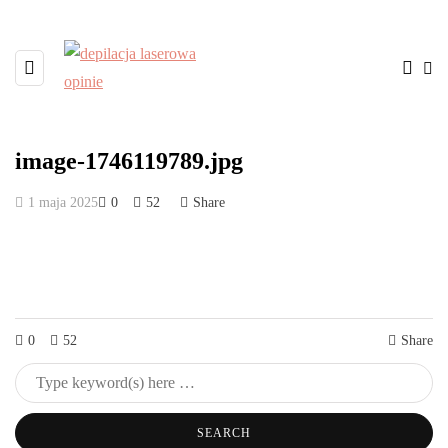
image-1746119789.jpg
1 maja 2025
0
52
Share
0
52
Share