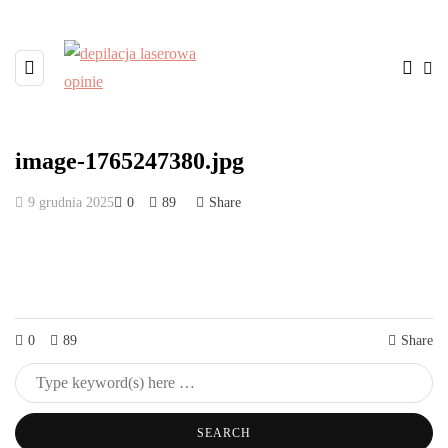
image-1765247380.jpg
9 grudnia 2025
0
89
Share
0
89
Share