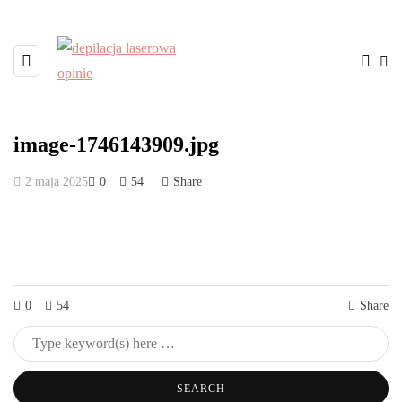
image-1746143909.jpg
2 maja 2025
0
54
Share
0
54
Share