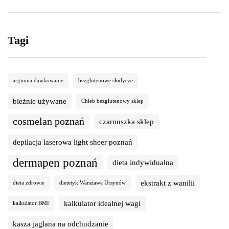
Tagi
arginina dawkowanie
bezglutenowe słodycze
bieżnie używane
Chleb bezglutenowy sklep
cosmelan poznań
czarnuszka sklep
depilacja laserowa light sheer poznań
dermapen poznań
dieta indywidualna
ekstrakt z wanilii
dieta zdrowie
dietetyk Warszawa Ursynów
kalkulator idealnej wagi
kalkulator BMI
kasza jaglana na odchudzanie