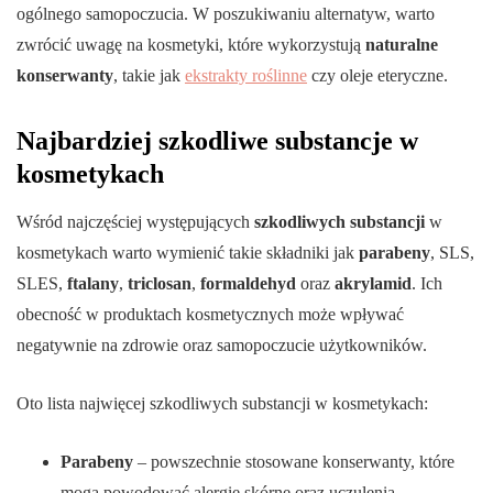
ogólnego samopoczucia. W poszukiwaniu alternatyw, warto
zwrócić uwagę na kosmetyki, które wykorzystują
naturalne
konserwanty
, takie jak
ekstrakty roślinne
czy oleje eteryczne.
Najbardziej szkodliwe substancje w
kosmetykach
Wśród najczęściej występujących
szkodliwych substancji
w
kosmetykach warto wymienić takie składniki jak
parabeny
, SLS,
SLES,
ftalany
,
triclosan
,
formaldehyd
oraz
akrylamid
. Ich
obecność w produktach kosmetycznych może wpływać
negatywnie na zdrowie oraz samopoczucie użytkowników.
Oto lista najwięcej szkodliwych substancji w kosmetykach:
Parabeny
– powszechnie stosowane konserwanty, które
mogą powodować alergie skórne oraz uczulenia.