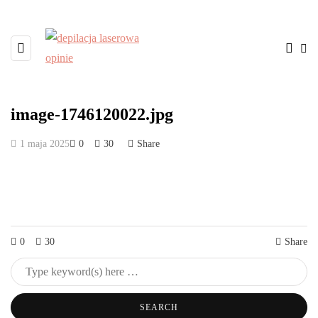
image-1746120022.jpg
1 maja 2025
0
30
Share
0
30
Share