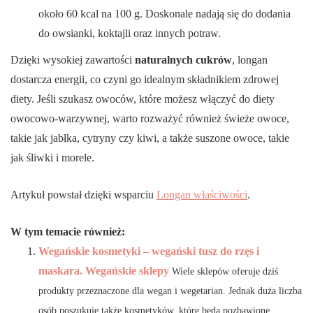
około 60 kcal na 100 g. Doskonale nadają się do dodania
do owsianki, koktajli oraz innych potraw.
Dzięki wysokiej zawartości
naturalnych cukrów
, longan
dostarcza energii, co czyni go idealnym składnikiem zdrowej
diety. Jeśli szukasz owoców, które możesz włączyć do diety
owocowo-warzywnej, warto rozważyć również świeże owoce,
takie jak jabłka, cytryny czy kiwi, a także suszone owoce, takie
jak śliwki i morele.
Artykuł powstał dzięki wsparciu
Longan właściwości
.
W tym temacie również:
Wegańskie kosmetyki – wegański tusz do rzęs i
maskara. Wegańskie sklepy
Wiele sklepów oferuje dziś
produkty przeznaczone dla wegan i wegetarian. Jednak duża liczba
osób poszukuje także kosmetyków, które będą pozbawione