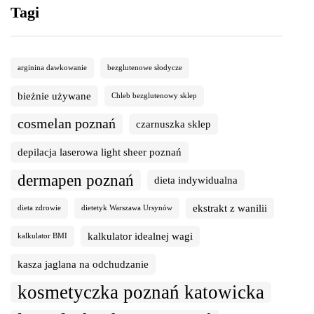
Tagi
arginina dawkowanie
bezglutenowe słodycze
bieżnie używane
Chleb bezglutenowy sklep
cosmelan poznań
czarnuszka sklep
depilacja laserowa light sheer poznań
dermapen poznań
dieta indywidualna
ekstrakt z wanilii
dieta zdrowie
dietetyk Warszawa Ursynów
kalkulator idealnej wagi
kalkulator BMI
kasza jaglana na odchudzanie
kosmetyczka poznań katowicka