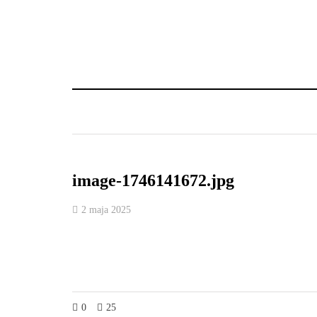
image-1746141672.jpg
2 maja 2025
0
25