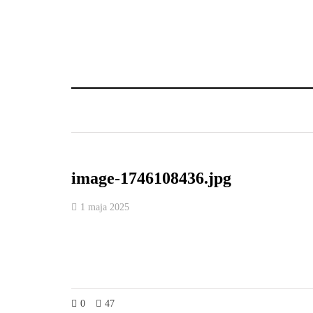
image-1746108436.jpg
1 maja 2025
0
47