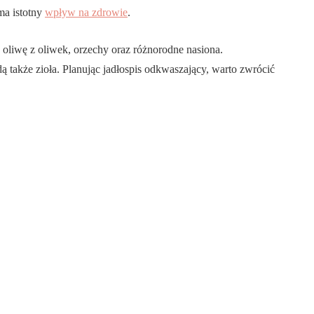
ma istotny
wpływ na zdrowie
.
liwę z oliwek, orzechy oraz różnorodne nasiona.
akże zioła. Planując jadłospis odkwaszający, warto zwrócić