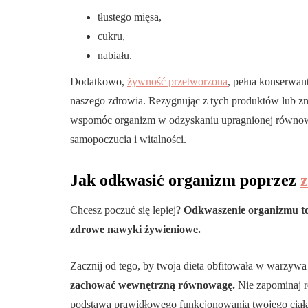
tłustego mięsa,
cukru,
nabiału.
Dodatkowo,
żywność przetworzona
, pełna konserwan
naszego zdrowia. Rezygnując z tych produktów lub zn
wspomóc organizm w odzyskaniu upragnionej równowa
samopoczucia i witalności.
Jak odkwasić organizm poprzez
Chcesz poczuć się lepiej?
Odkwaszenie organizmu to 
zdrowe nawyki żywieniowe.
Zacznij od tego, by twoja dieta obfitowała w warzyw
zachować wewnętrzną równowagę.
Nie zapominaj ró
podstawa prawidłowego funkcjonowania twojego ciał