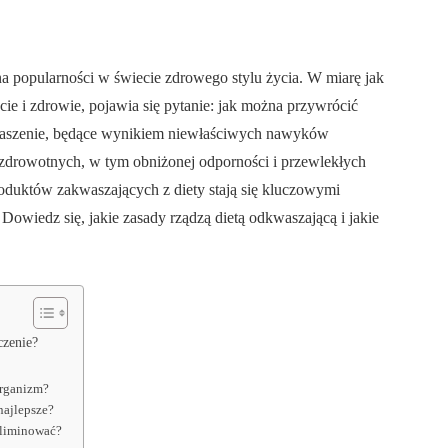
na popularności w świecie zdrowego stylu życia. W miarę jak
ie i zdrowie, pojawia się pytanie: jak można przywrócić
szenie, będące wynikiem niewłaściwych nawyków
drowotnych, w tym obniżonej odporności i przewlekłych
roduktów zakwaszających z diety stają się kluczowymi
Dowiedz się, jakie zasady rządzą dietą odkwaszającą i jakie
czenie?
organizm?
najlepsze?
eliminować?