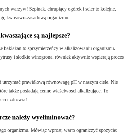
ch warzyw! Szpinak, chrupiący ogórek i seler to kolejne,
wagę kwasowo-zasadową organizmu.
dkwaszające są najlepsze?
że bakłażan to sprzymierzeńcy w alkalizowaniu organizmu.
cytrusy i słodkie winogrona, również aktywnie wspierają proces
 i utrzymać prawidłową równowagę pH w naszym ciele. Nie
óre także posiadają cenne właściwości alkalizujące. To
ia i zdrowia!
rcze należy wyeliminować?
ego organizmu. Mówiąc wprost, warto ograniczyć spożycie: