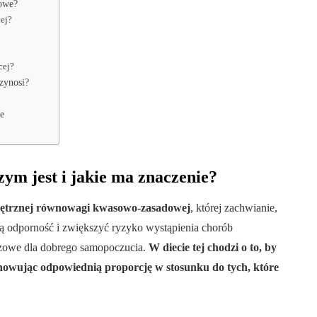
owe?
cej?
cej?
rzynosi?
e
ym jest i jakie ma znaczenie?
nętrznej równowagi kwasowo-zasadowej
, której zachwianie,
ą odporność i zwiększyć ryzyko wystąpienia chorób
czowe dla dobrego samopoczucia.
W diecie tej chodzi o to, by
owując odpowiednią proporcję w stosunku do tych, które