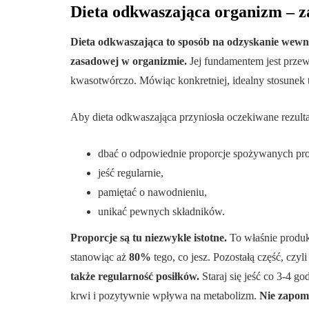
Dieta odkwaszająca organizm – za
Dieta odkwaszająca to sposób na odzyskanie wew
zasadowej w organizmie.
Jej fundamentem jest przew
kwasotwórczo. Mówiąc konkretniej, idealny stosunek
Aby dieta odkwaszająca przyniosła oczekiwane rezulta
dbać o odpowiednie proporcje spożywanych pr
jeść regularnie,
pamiętać o nawodnieniu,
unikać pewnych składników.
Proporcje są tu niezwykle istotne.
To właśnie produk
stanowiąc aż
80%
tego, co jesz. Pozostałą część, czyl
także regularność posiłków.
Staraj się jeść co 3-4 g
krwi i pozytywnie wpływa na metabolizm.
Nie zapom