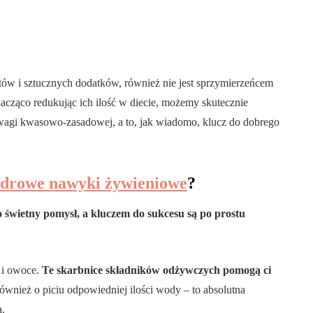
tów i sztucznych dodatków, również nie jest sprzymierzeńcem
acząco redukując ich ilość w diecie, możemy skutecznie
gi kwasowo-zasadowej, a to, jak wiadomo, klucz do dobrego
zdrowe nawyki żywieniowe
?
świetny pomysł, a kluczem do sukcesu są po prostu
a i owoce.
Te skarbnice składników odżywczych pomogą ci
wnież o piciu odpowiedniej ilości wody – to absolutna
a.