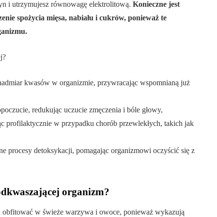
yn i utrzymujesz równowagę elektrolitową.
Konieczne jest
enie spożycia mięsa, nabiału i cukrów, ponieważ te
ganizmu.
j?
 nadmiar kwasów w organizmie, przywracając wspomnianą już
oczucie, redukując uczucie zmęczenia i bóle głowy,
ąc profilaktycznie w przypadku chorób przewlekłych, takich jak
ne procesy detoksykacji, pomagając organizmowi oczyścić się z
odkwaszającej organizm?
a obfitować w świeże warzywa i owoce, ponieważ wykazują