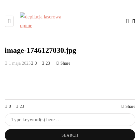
image-1746127030.jpg
1 maja 2025
0
23
Share
0
23
Share