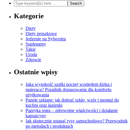
Kategorie
Diety
Diety proszkowe
Jedzenie na Sylwestra
Suplemeny
Takie
Uroda
Zdrowie
Ostatnie wpisy
Jaka wysokość szafki nocnej względem łóżka i
materaca? Poradnik dopasowania dla komfortu
użytkowania
Panele szklane: jak dobrać szkło, wzór i montaż do
kuchni oraz łazienki
Papryka ostra – zdrowotne właściwości i działanie
kapsaicyny
Jak skutecznie usunąć rysy samochodowe? Przewodnik
po metodach i produktach