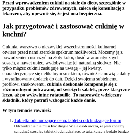
Przed wprowadzeniem cukinii na stałe do diety, szczególnie w
przypadku problemów zdrowotnych, zaleca się konsultację z
lekarzem, aby upewnić się, że jest ona bezpieczna.
Jak przygotować i zastosować cukinię w
kuchni?
Cukinia, warzywo o niezwykłej wszechstronności kulinarnej,
otwiera przed nami szerokie spektrum możliwości. Możemy ją z
powodzeniem usmażyć na złoty kolor, dusić w aromatycznych
sosach, a nawet upiec, wydobywając jej naturalną słodycz. Nie
tylko miąższ cukinii zasługuje na uwagę – jej kwiaty,
charakteryzujące się delikatnym smakiem, również stanowią jadalny
i wyrafinowany dodatek do dań. Dzięki swojemu subtelnemu
profilowi smakowemu,
cukinia doskonale komponuje się z
różnorodnymi potrawami, od świeżych sałatek, przez klasyczne
leczo, aż po wykwintne ratatouille. To naprawdę wdzięczny
składnik, który potrafi wzbogacić każde danie.
W tym temacie również:
Tabletki odchudzające cena: tabletki odchudzające forum
Odchudzanie nie musi być drogie Wiele osób uważa, że jeśli chcemy
schudnąć stosując tabletki odchudzające, to taka kuracja będzie bardzo