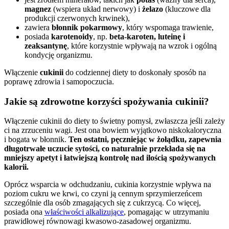
magnez
(wspiera układ nerwowy) i
żelazo
(kluczowe dla
produkcji czerwonych krwinek),
zawiera
błonnik pokarmowy
, który wspomaga trawienie,
posiada
karotenoidy
, np.
beta-karoten, luteinę i
zeaksantynę
, które korzystnie wpływają na wzrok i ogólną
kondycję organizmu.
Włączenie
cukinii
do codziennej diety to doskonały sposób na
poprawę zdrowia i samopoczucia.
Jakie są zdrowotne korzyści spożywania cukinii?
Włączenie cukinii do diety to świetny pomysł, zwłaszcza jeśli zależy
ci na zrzuceniu wagi. Jest ona bowiem wyjątkowo niskokaloryczna
i bogata w błonnik.
Ten ostatni, pęczniejąc w żołądku, zapewnia
długotrwałe uczucie sytości, co naturalnie przekłada się na
mniejszy apetyt i łatwiejszą kontrolę nad ilością spożywanych
kalorii.
Oprócz wsparcia w odchudzaniu, cukinia korzystnie wpływa na
poziom cukru we krwi, co czyni ją cennym sprzymierzeńcem
szczególnie dla osób zmagających się z cukrzycą. Co więcej,
posiada ona
właściwości alkalizujące
, pomagając w utrzymaniu
prawidłowej równowagi kwasowo-zasadowej organizmu.