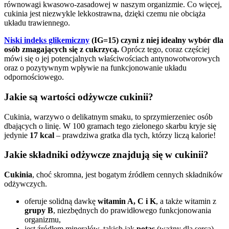
równowagi kwasowo-zasadowej w naszym organizmie. Co więcej,
cukinia jest niezwykle lekkostrawna, dzięki czemu nie obciąża
układu trawiennego.
Niski indeks glikemiczny
(IG=15) czyni z niej idealny wybór dla
osób zmagających się z cukrzycą.
Oprócz tego, coraz częściej
mówi się o jej potencjalnych właściwościach antynowotworowych
oraz o pozytywnym wpływie na funkcjonowanie układu
odpornościowego.
Jakie są wartości odżywcze cukinii?
Cukinia, warzywo o delikatnym smaku, to sprzymierzeniec osób
dbających o linię. W 100 gramach tego zielonego skarbu kryje się
jedynie
17 kcal
– prawdziwa gratka dla tych, którzy liczą kalorie!
Jakie składniki odżywcze znajdują się w cukinii?
Cukinia
, choć skromna, jest bogatym źródłem cennych składników
odżywczych.
oferuje solidną dawkę
witamin A, C i K
, a także witamin z
grupy B
, niezbędnych do prawidłowego funkcjonowania
organizmu,
jest źródłem minerałów, takich jak
potas
(ważny dla serca),