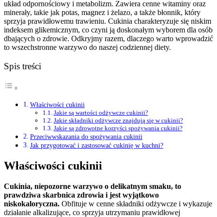
układ odpornościowy i metabolizm. Zawiera cenne witaminy oraz
minerały, takie jak potas, magnez i żelazo, a także błonnik, który
sprzyja prawidłowemu trawieniu. Cukinia charakteryzuje się niskim
indeksem glikemicznym, co czyni ją doskonałym wyborem dla osób
dbających o zdrowie. Odkryjmy razem, dlaczego warto wprowadzić
to wszechstronne warzywo do naszej codziennej diety.
Spis treści
Właściwości cukinii
Jakie są wartości odżywcze cukinii?
Jakie składniki odżywcze znajdują się w cukinii?
Jakie są zdrowotne korzyści spożywania cukinii?
Przeciwwskazania do spożywania cukinii
Jak przygotować i zastosować cukinię w kuchni?
Właściwości cukinii
Cukinia, niepozorne warzywo o delikatnym smaku, to
prawdziwa skarbnica zdrowia i jest wyjątkowo
niskokaloryczna.
Obfituje w cenne składniki odżywcze i wykazuje
działanie alkalizujące, co sprzyja utrzymaniu prawidłowej