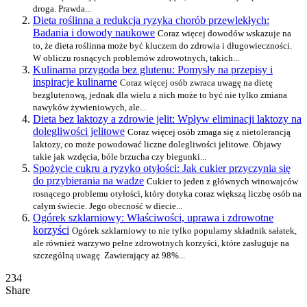
droga. Prawda...
Dieta roślinna a redukcja ryzyka chorób przewlekłych:
Badania i dowody naukowe
Coraz więcej dowodów wskazuje na
to, że dieta roślinna może być kluczem do zdrowia i długowieczności.
W obliczu rosnących problemów zdrowotnych, takich...
Kulinarna przygoda bez glutenu: Pomysły na przepisy i
inspiracje kulinarne
Coraz więcej osób zwraca uwagę na dietę
bezglutenową, jednak dla wielu z nich może to być nie tylko zmiana
nawyków żywieniowych, ale...
Dieta bez laktozy a zdrowie jelit: Wpływ eliminacji laktozy na
dolegliwości jelitowe
Coraz więcej osób zmaga się z nietolerancją
laktozy, co może powodować liczne dolegliwości jelitowe. Objawy
takie jak wzdęcia, bóle brzucha czy biegunki...
Spożycie cukru a ryzyko otyłości: Jak cukier przyczynia się
do przybierania na wadze
Cukier to jeden z głównych winowajców
rosnącego problemu otyłości, który dotyka coraz większą liczbę osób na
całym świecie. Jego obecność w diecie...
Ogórek szklarniowy: Właściwości, uprawa i zdrowotne
korzyści
Ogórek szklarniowy to nie tylko popularny składnik sałatek,
ale również warzywo pełne zdrowotnych korzyści, które zasługuje na
szczególną uwagę. Zawierający aż 98%...
234
Share