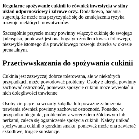
Regularne spożywanie cukinii to również inwestycja w silny
układ odpornościowy i zdrowe oczy.
Dodatkowo, badania
sugerują, że może ona przyczyniać się do zmniejszenia ryzyka
rozwoju niektórych nowotworów.
Szczególnie przyszłe mamy powinny włączyć cukinię do swojego
jadłospisu, ponieważ jest ona bogatym źródłem kwasu foliowego,
niezwykle istotnego dla prawidłowego rozwoju dziecka w okresie
prenatalnym.
Przeciwwskazania do spożywania cukinii
Cukinia jest zazwyczaj dobrze tolerowana, ale w niektórych
przypadkach może powodować problemy. Osoby z alergią powinny
zachować ostrożność, ponieważ spożycie cukinii może wywołać u
nich dolegliwości trawienne.
Osoby cierpiące na wrzody żołądka lub poważne zaburzenia
trawienia również powinny zachować ostrożność. Ponadto, w
przypadku biegunki, problemów z woreczkiem żółciowym lub
nerkami, zaleca się ograniczenie spożycia cukinii. Należy unikać
spożywania cukinii o gorzkim smaku, ponieważ może ona zawierać
szkodliwe, trujące substancje.