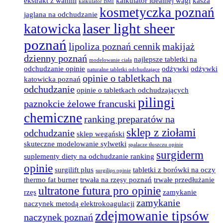
ekstrakt z wanilii
kalkulator idealnej wagi
kasza
kalkulator BMI
kosmetyczka poznań
jaglana na odchudzanie
laser light sheer
katowicka
poznań
lipoliza poznań cennik
makijaż
dzienny poznań
najlepsze tabletki na
modelowanie ciała
odchudzanie opinie
odżywki
odżywki
naturalne tabletki odchudzające
opinie o tabletkach na
katowicka poznań
odchudzanie
opinie o tabletkach odchudzających
pilingi
paznokcie żelowe francuski
chemiczne
ranking preparatów na
sklep z ziołami
odchudzanie
sklep wegański
skuteczne modelowanie sylwetki
spalacze tłuszczu opinie
surgiderm
suplementy diety na odchudzanie ranking
opinie
surgilift plus
tabletki z borówki na oczy
surgilips opinie
thermo fat burner
trwała na rzęsy poznań
trwałe przedłużanie
ultratone futura pro opinie
rzęs
zamykanie
zamykanie
naczynek metodą elektrokoagulacji
zdejmowanie tipsów
naczynek poznań