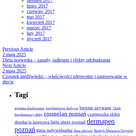
sierpień 2017
lipiec 2017
czerwiec 2017
maj 2017
kwiecień 2017
marzec 2017
luty 2017
styczeń 2017
Previous Article
2 maja 2025
Dieta norweska – zasady, jadłospis i efekty odchudzania
Next Article
2 maja 2025
Czosnek niedźwiedzi – właściwości zdrowotne i zastosowanie w
diecie
Tagi
bieżnie używane
arginina dawkowanie
bezglutenowe słodycze
Chleb
cosmelan poznań
czarnuszka sklep
bezglutenowy sklep
dermapen
depilacja laserowa light sheer poznań
poznań
dieta indywidualna
dieta zdrowie
dietetyk Warszawa Ursynów