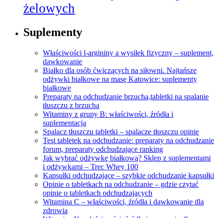
żelowych
Suplementy
Właściwości l-argininy a wysiłek fizyczny – suplement,
dawkowanie
Białko dla osób ćwiczących na siłowni. Najtańsze
odżywki białkowe na masę Katowice: suplementy
białkowe
Preparaty na odchudzanie brzucha,tabletki na spalanie
tłuszczu z brzucha
Witaminy z grupy B: właściwości, źródła i
suplementacja
Spalacz tłuszczu tabletki – spalacze tłuszczu opinie
Test tabletek na odchudzanie: preparaty na odchudzanie
forum, preparaty odchudzające ranking
Jak wybrać odżywkę białkową? Sklep z suplementami
i odżywkami – Trec Whey 100
Kapsułki odchudzające – szybkie odchudzanie kapsułki
Opinie o tabletkach na odchudzanie – gdzie czytać
opinie o tabletkach odchudzających
Witamina C – właściwości, źródła i dawkowanie dla
zdrowia