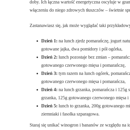
doby. Ich łączna wartość energetyczna oscyluje w gra
włączeniu do niego zdrowych tłuszczów – świetnie sp
Zastanawiasz się, jak może wyglądać taki przykładowy 
Dzień 1:
na lunch zjedz pomarańczę, jogurt natu
gotowane jajka, dwa pomidory i pół ogórka,
Dzień 2:
lunch pozostaje bez zmian – pomarańcza
gotowanego czerwonego mięsa i pomarańczę,
Dzień 3:
tym razem na lunch ogórek, pomarańcza
gotowanego czerwonego mięsa i pomarańcza,
Dzień 4:
na lunch grzanka, pomarańcza i 125g s
grzanka, 125g gotowanego czerwonego mięsa i
Dzień 5:
lunch to grzanka, 200g gotowanego mi
ziemniaki i fasolka szparagowa.
Staraj się unikać winogron i bananów ze względu na 