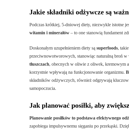
Jakie składniki odżywcze są ważn
Podczas krótkiej, 5-dniowej diety, niezwykle istotne j
witamin i minerałów
– to one stanowią fundament z
Doskonałym uzupełnieniem diety są
superfoods
, taki
przeciwnowotworowych, stanowiąc naturalną broń w 
tłuszczach
, obecnych w oliwie z oliwek, kremowym a
korzystnie wpływają na funkcjonowanie organizmu.
B
składników odżywczych, również odgrywają kluczową 
samopoczucia.
Jak planować posiłki, aby zwięks
Planowanie posiłków to podstawa efektywnego odż
zapobiega impulsywnemu sięganiu po przekąski. Dzię