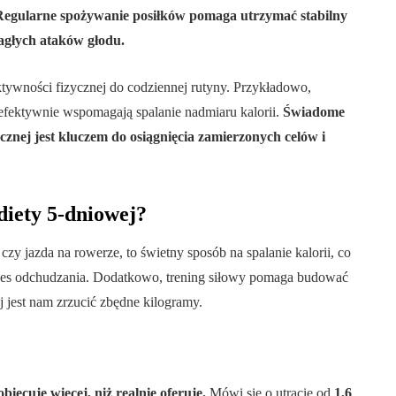
Regularne spożywanie posiłków pomaga utrzymać stabilny
agłych ataków głodu.
tywności fizycznej do codziennej rutyny. Przykładowo,
 efektywnie wspomagają spalanie nadmiaru kalorii.
Świadome
cznej jest kluczem do osiągnięcia zamierzonych celów i
diety 5-dniowej?
y jazda na rowerze, to świetny sposób na spalanie kalorii, co
oces odchudzania. Dodatkowo, trening siłowy pomaga budować
 jest nam zrzucić zbędne kilogramy.
biecuje więcej, niż realnie oferuje.
Mówi się o utracie od
1,6