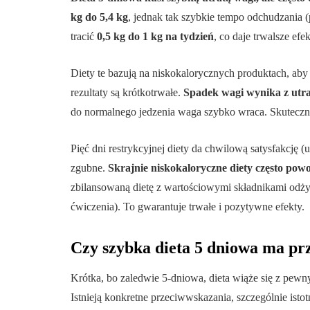
kg do 5,4 kg
, jednak tak szybkie tempo odchudzania
tracić
0,5 kg do 1 kg na tydzień
, co daje trwalsze efek
Diety te bazują na niskokalorycznych produktach, aby 
rezultaty są krótkotrwałe.
Spadek wagi wynika z utrat
do normalnego jedzenia waga szybko wraca. Skutecz
Pięć dni restrykcyjnej diety da chwilową satysfakcję (
zgubne.
Skrajnie niskokaloryczne diety często powo
zbilansowaną dietę z wartościowymi składnikami odży
ćwiczenia). To gwarantuje trwałe i pozytywne efekty.
Czy szybka dieta 5 dniowa ma p
Krótka, bo zaledwie 5-dniowa, dieta wiąże się z pewny
Istnieją konkretne przeciwwskazania, szczególnie isto