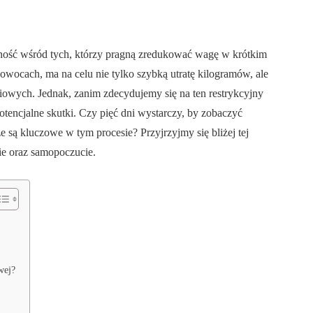
rność wśród tych, którzy pragną zredukować wagę w krótkim
wocach, ma na celu nie tylko szybką utratę kilogramów, ale
ych. Jednak, zanim zdecydujemy się na ten restrykcyjny
otencjalne skutki. Czy pięć dni wystarczy, by zobaczyć
 są kluczowe w tym procesie? Przyjrzyjmy się bliżej tej
ie oraz samopoczucie.
wej?