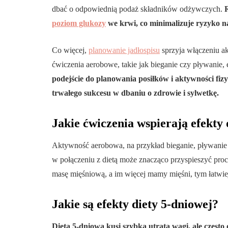
dbać o odpowiednią podaż składników odżywczych.
poziom glukozy
we krwi, co minimalizuje ryzyko n
Co więcej,
planowanie jadłospisu
sprzyja włączeniu ak
ćwiczenia aerobowe, takie jak bieganie czy pływanie,
podejście do planowania posiłków i aktywności fizy
trwałego sukcesu w dbaniu o zdrowie i sylwetkę.
Jakie ćwiczenia wspierają efekty 
Aktywność aerobowa, na przykład bieganie, pływanie cz
w połączeniu z dietą może znacząco przyspieszyć pr
masę mięśniową, a im więcej mamy mięśni, tym łatwiej
Jakie są efekty diety 5-dniowej?
Dieta 5-dniowa kusi szybką utratą wagi, ale często o