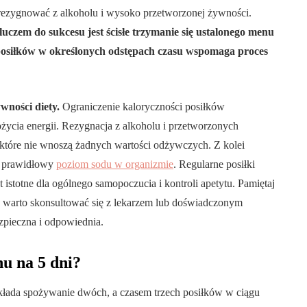
zrezygnować z alkoholu i wysoko przetworzonej żywności.
luczem do sukcesu jest ścisłe trzymanie się ustalonego menu
 posiłków w określonych odstępach czasu wspomaga proces
wności diety.
Ograniczenie kaloryczności posiłków
życia energii. Rezygnacja z alkoholu i przetworzonych
które nie wnoszą żadnych wartości odżywczych. Z kolei
ć prawidłowy
poziom sodu w organizmie
. Regularne posiłki
 istotne dla ogólnego samopoczucia i kontroli apetytu. Pamiętaj
ę, warto skonsultować się z lekarzem lub doświadczonym
ezpieczna i odpowiednia.
u na 5 dni?
akłada spożywanie dwóch, a czasem trzech posiłków w ciągu