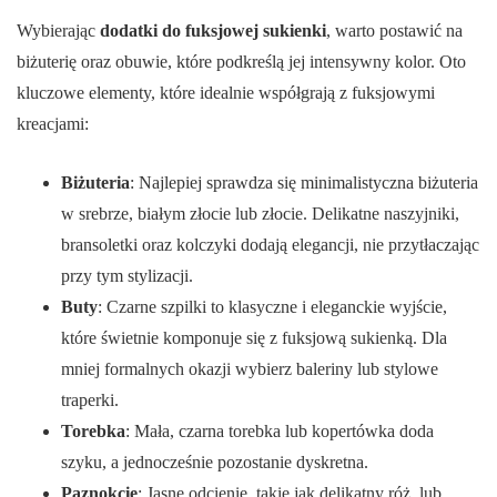
Wybierając
dodatki do fuksjowej sukienki
, warto postawić na
biżuterię oraz obuwie, które podkreślą jej intensywny kolor. Oto
kluczowe elementy, które idealnie współgrają z fuksjowymi
kreacjami:
Biżuteria
: Najlepiej sprawdza się minimalistyczna biżuteria
w srebrze, białym złocie lub złocie. Delikatne naszyjniki,
bransoletki oraz kolczyki dodają elegancji, nie przytłaczając
przy tym stylizacji.
Buty
: Czarne szpilki to klasyczne i eleganckie wyjście,
które świetnie komponuje się z fuksjową sukienką. Dla
mniej formalnych okazji wybierz baleriny lub stylowe
traperki.
Torebka
: Mała, czarna torebka lub kopertówka doda
szyku, a jednocześnie pozostanie dyskretna.
Paznokcie
: Jasne odcienie, takie jak delikatny róż, lub