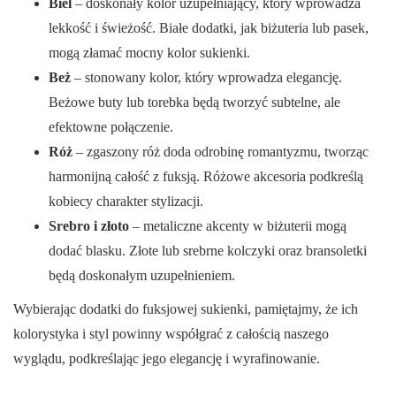
Biel
– doskonały kolor uzupełniający, który wprowadza
lekkość i świeżość. Białe dodatki, jak biżuteria lub pasek,
mogą złamać mocny kolor sukienki.
Beż
– stonowany kolor, który wprowadza elegancję.
Beżowe buty lub torebka będą tworzyć subtelne, ale
efektowne połączenie.
Róż
– zgaszony róż doda odrobinę romantyzmu, tworząc
harmonijną całość z fuksją. Różowe akcesoria podkreślą
kobiecy charakter stylizacji.
Srebro i złoto
– metaliczne akcenty w biżuterii mogą
dodać blasku. Złote lub srebrne kolczyki oraz bransoletki
będą doskonałym uzupełnieniem.
Wybierając dodatki do fuksjowej sukienki, pamiętajmy, że ich
kolorystyka i styl powinny współgrać z całością naszego
wyglądu, podkreślając jego elegancję i wyrafinowanie.