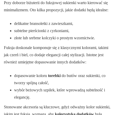
Przy doborze biżuterii do fuksjowej sukienki warto kierować się
minimalizmem. Oto kilka propozycji, jakie dodatki będą idealne:
delikatne bransoletki z zawieszkami,
subtelne pierścionki z cyrkoniami,
złote lub srebrne kolczyki o prostym wzornictwie.
Fuksja doskonale komponuje się z klasycznymi kolorami, takimi
jak czerń i biel, co dodaje elegancji całej stylizacji. Istotne jest
również umiejętne dopasowanie innych dodatków:
dopasowanie koloru
torebki
do butów oraz sukienki, co
tworzy spójną całość,
wybór beżowych szpilek, które wprowadzą subtelność i
elegancję.
Stonowane akcesoria są kluczowe, gdyż odważny kolor sukienki,
jakim jest fuksja, wymaga, aby
kolorystyka dodatków
była