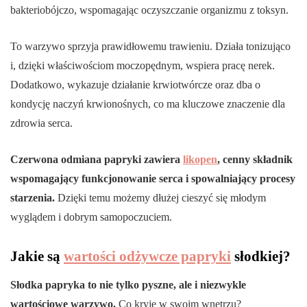
bakteriobójczo, wspomagając oczyszczanie organizmu z toksyn.
To warzywo sprzyja prawidłowemu trawieniu. Działa tonizująco
i, dzięki właściwościom moczopędnym, wspiera pracę nerek.
Dodatkowo, wykazuje działanie krwiotwórcze oraz dba o
kondycję naczyń krwionośnych, co ma kluczowe znaczenie dla
zdrowia serca.
Czerwona odmiana papryki zawiera
likopen
, cenny składnik
wspomagający funkcjonowanie serca i spowalniający procesy
starzenia.
Dzięki temu możemy dłużej cieszyć się młodym
wyglądem i dobrym samopoczuciem.
Jakie są
wartości odżywcze papryki
słodkiej?
Słodka papryka to nie tylko pyszne, ale i niezwykle
wartościowe warzywo.
Co kryje w swoim wnętrzu?