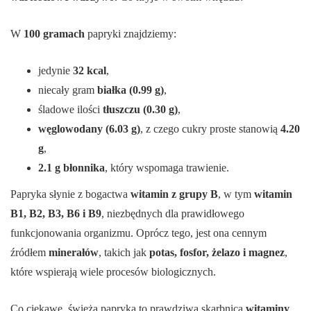
W
100 gramach
papryki znajdziemy:
jedynie
32 kcal
,
niecały gram
białka (0.99 g)
,
śladowe ilości
tłuszczu (0.30 g)
,
węglowodany (6.03 g)
, z czego cukry proste stanowią
4.20
g
,
2.1 g błonnika
, który wspomaga trawienie.
Papryka słynie z bogactwa
witamin z grupy B
, w tym
witamin
B1, B2, B3, B6 i B9
, niezbędnych dla prawidłowego
funkcjonowania organizmu. Oprócz tego, jest ona cennym
źródłem
minerałów
, takich jak
potas, fosfor, żelazo i magnez
,
które wspierają wiele procesów biologicznych.
Co ciekawe, świeża papryka to prawdziwa skarbnica
witaminy