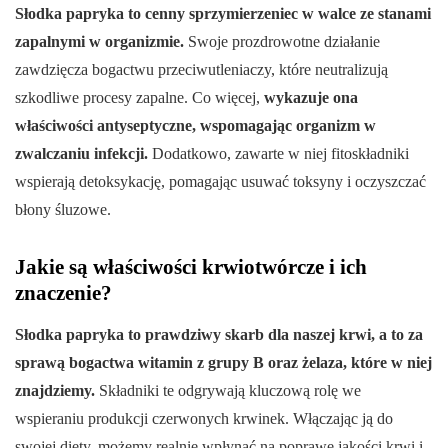
Słodka papryka to cenny sprzymierzeniec w walce ze stanami
zapalnymi w organizmie.
Swoje prozdrowotne działanie
zawdzięcza bogactwu przeciwutleniaczy, które neutralizują
szkodliwe procesy zapalne. Co więcej,
wykazuje ona
właściwości antyseptyczne, wspomagając organizm w
zwalczaniu infekcji.
Dodatkowo, zawarte w niej fitoskładniki
wspierają detoksykację, pomagając usuwać toksyny i oczyszczać
błony śluzowe.
Jakie są właściwości krwiotwórcze i ich
znaczenie?
Słodka papryka to prawdziwy skarb dla naszej krwi, a to za
sprawą bogactwa witamin z grupy B oraz żelaza, które w niej
znajdziemy.
Składniki te odgrywają kluczową rolę we
wspieraniu produkcji czerwonych krwinek. Włączając ją do
swojej diety, możemy realnie wpłynąć na poprawę jakości krwi i