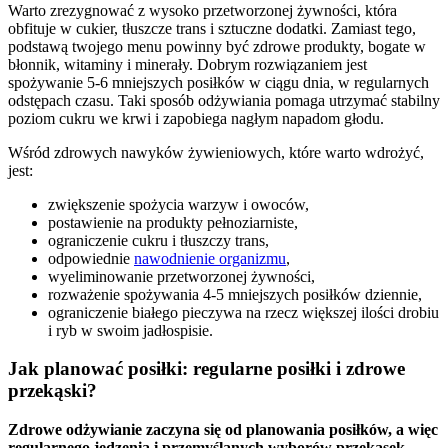
Warto zrezygnować z wysoko przetworzonej żywności, która
obfituje w cukier, tłuszcze trans i sztuczne dodatki. Zamiast tego,
podstawą twojego menu powinny być zdrowe produkty, bogate w
błonnik, witaminy i minerały. Dobrym rozwiązaniem jest
spożywanie 5-6 mniejszych posiłków w ciągu dnia, w regularnych
odstępach czasu. Taki sposób odżywiania pomaga utrzymać stabilny
poziom cukru we krwi i zapobiega nagłym napadom głodu.
Wśród zdrowych nawyków żywieniowych, które warto wdrożyć,
jest:
zwiększenie spożycia warzyw i owoców,
postawienie na produkty pełnoziarniste,
ograniczenie cukru i tłuszczy trans,
odpowiednie
nawodnienie organizmu
,
wyeliminowanie przetworzonej żywności,
rozważenie spożywania 4-5 mniejszych posiłków dziennie,
ograniczenie białego pieczywa na rzecz większej ilości drobiu
i ryb w swoim jadłospisie.
Jak planować posiłki: regularne posiłki i zdrowe
przekąski?
Zdrowe odżywianie zaczyna się od planowania posiłków, a więc
regularnego jedzenia i przemyślanych wyborów przekąsek.