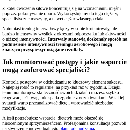
Z kolei ćwiczenia siłowe koncentrują się na wzmacnianiu mięśni
poprzez pokonywanie oporu. Wykorzystujemy do tego ciężary,
specjalistyczne maszyny, a nawet ciężar własnego ciała.
Natomiast trening interwałowy łączy w sobie krótkotrwały, ale
bardzo intensywny wysiłek z okresami odpoczynku lub aktywności
o niższej intensywności.
Interwały stanowią doskonały sposób na
podniesienie intensywności treningu aerobowego i mogą
znacząco przyspieszyć osiągane rezultaty.
Jak monitorować postępy i jakie wsparcie
mogą zaoferować specjaliści?
Kontrola postępów w odchudzaniu to kluczowy element sukcesu.
Najlepiej robić to regularnie, na przykład raz w tygodniu. Dzięki
temu monitorujesz skuteczność swoich działań i możesz szybko
reagować, jeśli waga nie spada zgodnie z oczekiwaniami. W takiej
sytuacji warto przeanalizować dietę i wprowadzić niezbędne
modyfikacje.
A jeśli potrzebujesz wsparcia, dietetyk może okazać się
nieocenionym sprzymierzeńcem. Profesjonalna konsultacja pozwoli
na stworzenie indywidualnego
planu odchudzania
,