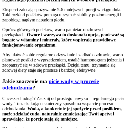
Eksperci zalecają spożywanie 5-6 mniejszych porcji w ciągu dnia.
Taki rozkład posiłków pomaga utrzymać stabilny poziom energii i
zapobiega nagłym napadom głodu.
Oprócz głównych posiłków, warto pamiętać o zdrowych
przekąskach.
Owoce i warzywa to doskonała opcja, ponieważ są
bogate w witaminy i minerały, które wspierają prawidłowe
funkcjonowanie organizmu.
Aby ułatwić sobie regularne odżywianie i zadbać o zdrowie, warto
planować posiłki z wyprzedzeniem, ustalić harmonogram jedzenia i
zaopatrzyć się w zdrowe przekąski. Dzięki temu, trzymanie się
zdrowej diety staje się prostsze i bardziej efektywne.
Jakie znaczenie ma
picie wody w procesie
odchudzania
?
Chcesz schudnąć? Zacznij od prostego nawyku – regularnego picia
wody. To zaskakująco skuteczny sposób na wsparcie procesu
odchudzania.
Woda, a konkretnie jej spożycie przed posiłkiem,
może zdziałać cuda, naturalnie zmniejszając Twój apetyt i
sprawiając, że porcje stają się mniejsze.