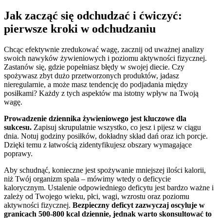
Jak zacząć się odchudzać i ćwiczyć:
pierwsze kroki w odchudzaniu
Chcąc efektywnie zredukować wagę, zacznij od uważnej analizy
swoich nawyków żywieniowych i poziomu aktywności fizycznej.
Zastanów się, gdzie popełniasz błędy w swojej diecie. Czy
spożywasz zbyt dużo przetworzonych produktów, jadasz
nieregularnie, a może masz tendencję do podjadania między
posiłkami? Każdy z tych aspektów ma istotny wpływ na Twoją
wagę.
Prowadzenie dziennika żywieniowego jest kluczowe dla
sukcesu.
Zapisuj skrupulatnie wszystko, co jesz i pijesz w ciągu
dnia. Notuj godziny posiłków, dokładny skład dań oraz ich porcje.
Dzięki temu z łatwością zidentyfikujesz obszary wymagające
poprawy.
Aby schudnąć, konieczne jest spożywanie mniejszej ilości kalorii,
niż Twój organizm spala – mówimy wtedy o deficycie
kalorycznym. Ustalenie odpowiedniego deficytu jest bardzo ważne i
zależy od Twojego wieku, płci, wagi, wzrostu oraz poziomu
aktywności fizycznej.
Bezpieczny deficyt zazwyczaj oscyluje w
granicach 500-800 kcal dziennie, jednak warto skonsultować to