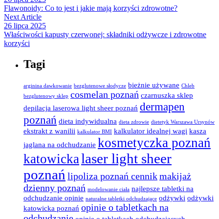
Flawonoidy: Co to jest i jakie mają korzyści zdrowotne?
Next Article
26 lipca 2025
Właściwości kapusty czerwonej: składniki odżywcze i zdrowotne
korzyści
Tagi
bieżnie używane
arginina dawkowanie
bezglutenowe słodycze
Chleb
cosmelan poznań
czarnuszka sklep
bezglutenowy sklep
dermapen
depilacja laserowa light sheer poznań
poznań
dieta indywidualna
dieta zdrowie
dietetyk Warszawa Ursynów
ekstrakt z wanilii
kalkulator idealnej wagi
kasza
kalkulator BMI
kosmetyczka poznań
jaglana na odchudzanie
laser light sheer
katowicka
poznań
lipoliza poznań cennik
makijaż
dzienny poznań
najlepsze tabletki na
modelowanie ciała
odchudzanie opinie
odżywki
odżywki
naturalne tabletki odchudzające
opinie o tabletkach na
katowicka poznań
odchudzanie
opinie o tabletkach odchudzających