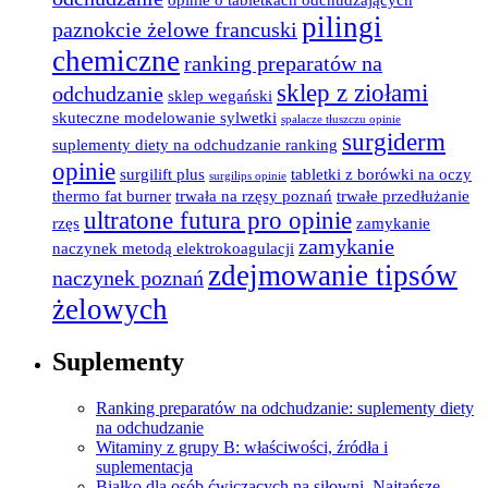
pilingi
paznokcie żelowe francuski
chemiczne
ranking preparatów na
sklep z ziołami
odchudzanie
sklep wegański
skuteczne modelowanie sylwetki
spalacze tłuszczu opinie
surgiderm
suplementy diety na odchudzanie ranking
opinie
surgilift plus
tabletki z borówki na oczy
surgilips opinie
thermo fat burner
trwała na rzęsy poznań
trwałe przedłużanie
ultratone futura pro opinie
rzęs
zamykanie
zamykanie
naczynek metodą elektrokoagulacji
zdejmowanie tipsów
naczynek poznań
żelowych
Suplementy
Ranking preparatów na odchudzanie: suplementy diety
na odchudzanie
Witaminy z grupy B: właściwości, źródła i
suplementacja
Białko dla osób ćwiczących na siłowni. Najtańsze