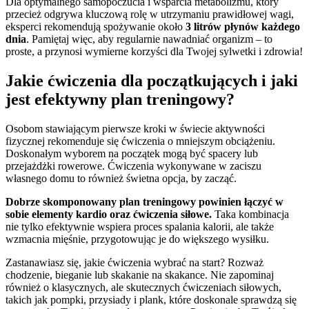
Dla optymalnego samopoczucia i wsparcia metabolizmu, który
przecież odgrywa kluczową rolę w utrzymaniu prawidłowej wagi,
eksperci rekomendują spożywanie około
3 litrów płynów każdego
dnia
. Pamiętaj więc, aby regularnie nawadniać organizm – to
proste, a przynosi wymierne korzyści dla Twojej sylwetki i zdrowia!
Jakie ćwiczenia dla początkujących i jaki
jest efektywny plan treningowy?
Osobom stawiającym pierwsze kroki w świecie aktywności
fizycznej rekomenduje się ćwiczenia o mniejszym obciążeniu.
Doskonałym wyborem na początek mogą być spacery lub
przejażdżki rowerowe. Ćwiczenia wykonywane w zaciszu
własnego domu to również świetna opcja, by zacząć.
Dobrze skomponowany plan treningowy powinien łączyć w
sobie elementy kardio oraz ćwiczenia siłowe.
Taka kombinacja
nie tylko efektywnie wspiera proces spalania kalorii, ale także
wzmacnia mięśnie, przygotowując je do większego wysiłku.
Zastanawiasz się, jakie ćwiczenia wybrać na start? Rozważ
chodzenie, bieganie lub skakanie na skakance. Nie zapominaj
również o klasycznych, ale skutecznych ćwiczeniach siłowych,
takich jak pompki, przysiady i plank, które doskonale sprawdzą się