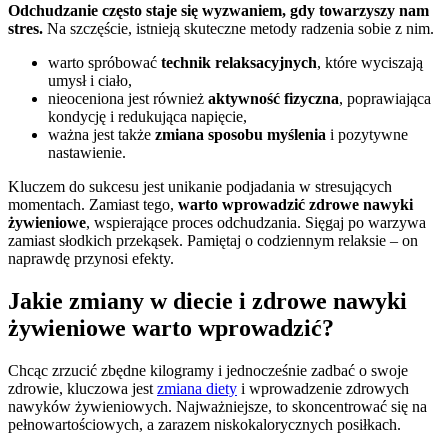
Odchudzanie często staje się wyzwaniem, gdy towarzyszy nam
stres.
Na szczęście, istnieją skuteczne metody radzenia sobie z nim.
warto spróbować
technik relaksacyjnych
, które wyciszają
umysł i ciało,
nieoceniona jest również
aktywność fizyczna
, poprawiająca
kondycję i redukująca napięcie,
ważna jest także
zmiana sposobu myślenia
i pozytywne
nastawienie.
Kluczem do sukcesu jest unikanie podjadania w stresujących
momentach. Zamiast tego,
warto wprowadzić zdrowe nawyki
żywieniowe
, wspierające proces odchudzania. Sięgaj po warzywa
zamiast słodkich przekąsek. Pamiętaj o codziennym relaksie – on
naprawdę przynosi efekty.
Jakie zmiany w diecie i zdrowe nawyki
żywieniowe warto wprowadzić?
Chcąc zrzucić zbędne kilogramy i jednocześnie zadbać o swoje
zdrowie, kluczowa jest
zmiana diety
i wprowadzenie zdrowych
nawyków żywieniowych. Najważniejsze, to skoncentrować się na
pełnowartościowych, a zarazem niskokalorycznych posiłkach.