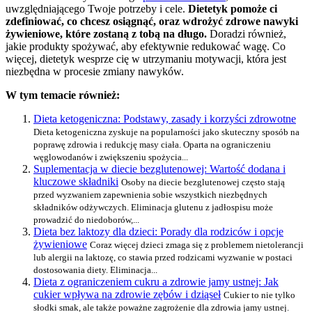
uwzględniającego Twoje potrzeby i cele.
Dietetyk pomoże ci
zdefiniować, co chcesz osiągnąć, oraz wdrożyć zdrowe nawyki
żywieniowe, które zostaną z tobą na długo.
Doradzi również,
jakie produkty spożywać, aby efektywnie redukować wagę. Co
więcej, dietetyk wesprze cię w utrzymaniu motywacji, która jest
niezbędna w procesie zmiany nawyków.
W tym temacie również:
Dieta ketogeniczna: Podstawy, zasady i korzyści zdrowotne
Dieta ketogeniczna zyskuje na popularności jako skuteczny sposób na
poprawę zdrowia i redukcję masy ciała. Oparta na ograniczeniu
węglowodanów i zwiększeniu spożycia...
Suplementacja w diecie bezglutenowej: Wartość dodana i
kluczowe składniki
Osoby na diecie bezglutenowej często stają
przed wyzwaniem zapewnienia sobie wszystkich niezbędnych
składników odżywczych. Eliminacja glutenu z jadłospisu może
prowadzić do niedoborów,...
Dieta bez laktozy dla dzieci: Porady dla rodziców i opcje
żywieniowe
Coraz więcej dzieci zmaga się z problemem nietolerancji
lub alergii na laktozę, co stawia przed rodzicami wyzwanie w postaci
dostosowania diety. Eliminacja...
Dieta z ograniczeniem cukru a zdrowie jamy ustnej: Jak
cukier wpływa na zdrowie zębów i dziąseł
Cukier to nie tylko
słodki smak, ale także poważne zagrożenie dla zdrowia jamy ustnej.