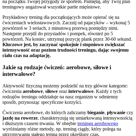
na początku Twojej przygody ze sportem. Pamiętaj, aby Twój plan
treningowy angażował wszystkie partie mięśniowe.
Przykładowy trening dla początkujących może opierać się na
ćwiczeniach wielostawowych. Zacznij od pajacyków – wykonaj 5
powtórzeń w 3 seriach, z minutową przerwą pomiędzy nimi.
Następnie przejdź do przysiadów i pompek, również po 5
powtórzeń. Na koniec, utrzymaj pozycję plank przez 30-60 sekund.
Kluczowe jest, by zaczynać spokojnie i stopniowo zwiększać
intensywność oraz poziom trudności treningu, dając swojemu
ciału czas na adaptację.
Jakie są rodzaje ćwiczeń: aerobowe, siłowe i
interwałowe?
Aktywność fizyczną możemy podzielić na trzy główne kategorie:
ćwiczenia
aerobowe
,
siłowe
oraz
interwałowe
. Każdy z tych
rodzajów treningu oddziałuje na nasz organizm w odmienny
sposób, przynosząc specyficzne korzyści.
Ćwiczenia aerobowe, do których zaliczamy
bieganie
,
pływanie
czy
jazdę na rowerze
, charakteryzują się umiarkowaną intensywnością
i dłuższym czasem trwania. W obrębie
treningu aerobowego
wyróżniamy różne metody, np. trening ciągły, który polega na
utrzymywaniu stałego tempa przez określony czas.