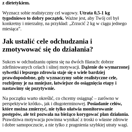
z dietetykiem.
Wyznacz sobie realistyczny cel wagowy.
Utrata 0,5-1 kg
tygodniowo to dobry początek.
Ważne jest, aby Twój cel był
konkretny i mierzalny, na przykład: „Zrzucić 2 kg w ciągu jednego
miesiąca”.
Jak ustalić cele odchudzania i
zmotywować się do działania?
Sukces w odchudzaniu opiera się na dwóch filarach: dobrze
zdefiniowanych celach i silnej motywacji.
Dążenie do wymarzonej
sylwetki i lepszego zdrowia staje się o wiele bardziej
prawdopodobne, gdy wyznaczymy sobie realistyczne cele,
rozbijemy je na mniejsze, łatwiejsze do osiągnięcia etapy i
nastawimy się pozytywnie.
Na początku warto określić, co chcemy osiągnąć – zarówno w
perspektywie krótko-, jak i długoterminowej.
Posiadanie celów,
które można zmierzyć, nie tylko ułatwia monitorowanie
postępów, ale też pozwala na bieżąco korygować plan działania.
Prawdziwa motywacja powinna wynikać z troski o własne zdrowie
i dobre samopoczucie, a nie tylko z pragnienia szybkiej utraty wagi.