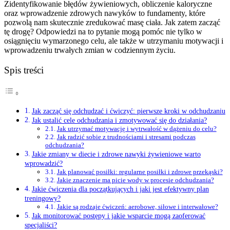
Zidentyfikowanie błędów żywieniowych, obliczenie kaloryczne
oraz wprowadzenie zdrowych nawyków to fundamenty, które
pozwolą nam skutecznie zredukować masę ciała. Jak zatem zacząć
tę drogę? Odpowiedzi na to pytanie mogą pomóc nie tylko w
osiągnięciu wymarzonego celu, ale także w utrzymaniu motywacji i
wprowadzeniu trwałych zmian w codziennym życiu.
Spis treści
Jak zacząć się odchudzać i ćwiczyć: pierwsze kroki w odchudzaniu
Jak ustalić cele odchudzania i zmotywować się do działania?
Jak utrzymać motywację i wytrwałość w dążeniu do celu?
Jak radzić sobie z trudnościami i stresami podczas
odchudzania?
Jakie zmiany w diecie i zdrowe nawyki żywieniowe warto
wprowadzić?
Jak planować posiłki: regularne posiłki i zdrowe przekąski?
Jakie znaczenie ma picie wody w procesie odchudzania?
Jakie ćwiczenia dla początkujących i jaki jest efektywny plan
treningowy?
Jakie są rodzaje ćwiczeń: aerobowe, siłowe i interwałowe?
Jak monitorować postępy i jakie wsparcie mogą zaoferować
specjaliści?