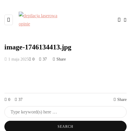
image-1746134413.jpg
1 maja 2025
0
37
Share
0
37
Share